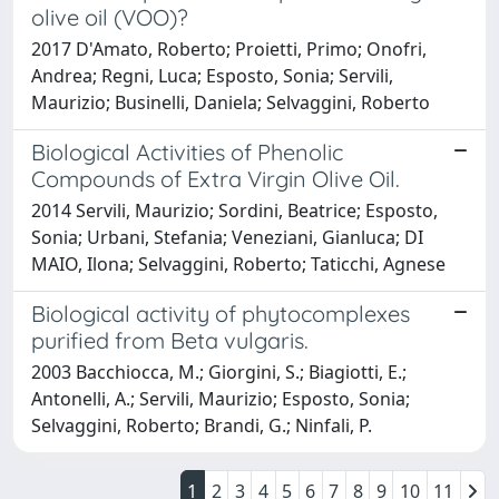
olive oil (VOO)?
2017 D'Amato, Roberto; Proietti, Primo; Onofri,
Andrea; Regni, Luca; Esposto, Sonia; Servili,
Maurizio; Businelli, Daniela; Selvaggini, Roberto
Biological Activities of Phenolic
Compounds of Extra Virgin Olive Oil.
2014 Servili, Maurizio; Sordini, Beatrice; Esposto,
Sonia; Urbani, Stefania; Veneziani, Gianluca; DI
MAIO, Ilona; Selvaggini, Roberto; Taticchi, Agnese
Biological activity of phytocomplexes
purified from Beta vulgaris.
2003 Bacchiocca, M.; Giorgini, S.; Biagiotti, E.;
Antonelli, A.; Servili, Maurizio; Esposto, Sonia;
Selvaggini, Roberto; Brandi, G.; Ninfali, P.
1
2
3
4
5
6
7
8
9
10
11