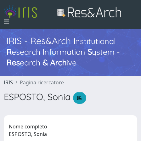
IRIS - Res&Arch
I
nstitutional
R
esearch
I
nformation
S
ystem -
Res
earch
&
Arch
ive
IRIS
Pagina ricercatore
ESPOSTO, Sonia
Nome completo
ESPOSTO, Sonia