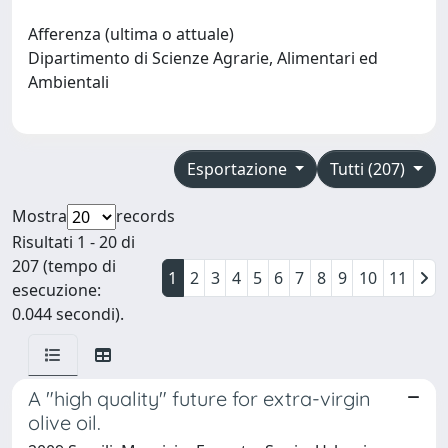
Afferenza (ultima o attuale)
Dipartimento di Scienze Agrarie, Alimentari ed
Ambientali
Esportazione
Tutti (207)
Mostra
records
Risultati 1 - 20 di
207 (tempo di
1
2
3
4
5
6
7
8
9
10
11
esecuzione:
0.044 secondi).
A "high quality" future for extra-virgin
olive oil.