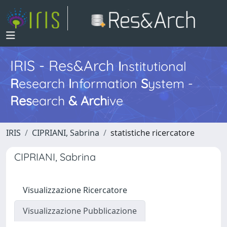
IRIS - Res&Arch
I
nstitutional
R
esearch
I
nformation
S
ystem -
Res
earch
&
Arch
ive
IRIS
CIPRIANI, Sabrina
statistiche ricercatore
CIPRIANI, Sabrina
Visualizzazione Ricercatore
Visualizzazione Pubblicazione