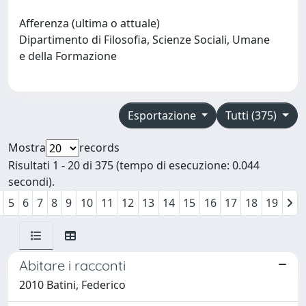
Afferenza (ultima o attuale)
Dipartimento di Filosofia, Scienze Sociali, Umane
e della Formazione
Esportazione
Tutti (375)
Mostra
records
Risultati 1 - 20 di 375 (tempo di esecuzione: 0.044
secondi).
5
6
7
8
9
10
11
12
13
14
15
16
17
18
19
Abitare i racconti
2010 Batini, Federico