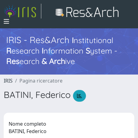
IRIS - Res&Arch
I
nstitutional
R
esearch
I
nformation
S
ystem -
Res
earch
&
Arch
ive
IRIS
Pagina ricercatore
BATINI, Federico
Nome completo
BATINI, Federico