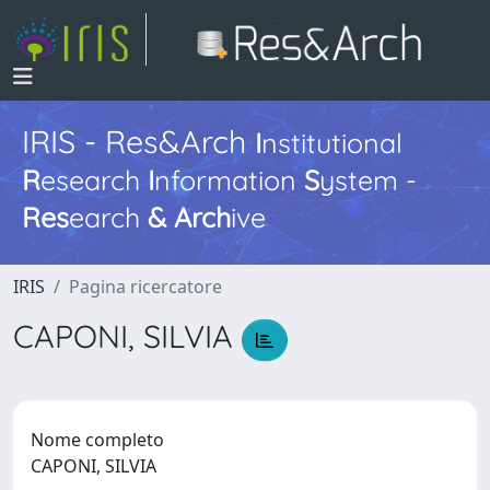
IRIS - Res&Arch
I
nstitutional
R
esearch
I
nformation
S
ystem -
Res
earch
&
Arch
ive
IRIS
Pagina ricercatore
CAPONI, SILVIA
Nome completo
CAPONI, SILVIA