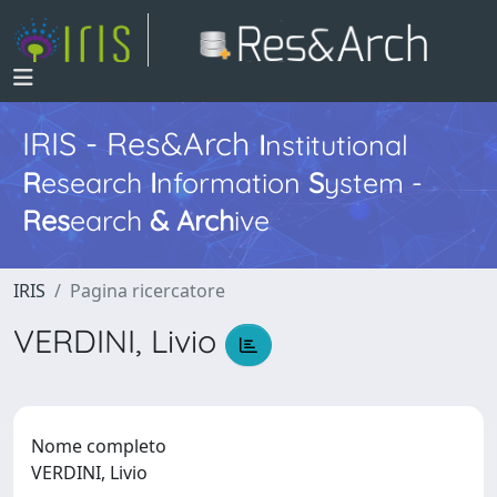
IRIS - Res&Arch
I
nstitutional
R
esearch
I
nformation
S
ystem -
Res
earch
&
Arch
ive
IRIS
Pagina ricercatore
VERDINI, Livio
Nome completo
VERDINI, Livio