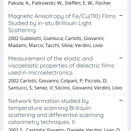
Pakula; A., Patkowski; W., Steffen; E. W., Fischer
Magnetic Anisotropy of Fe/Cu(110) Films
Studied by in-situ Brillouin Light
Scattering
2002 Gubbiotti, Gianluca; Carlotti, Giovanni;
Madami, Marco; Tacchi, Silvia; Verdini, Livio
Measurement of the elastic and
viscoelastic properties of dielectric films
used in microelectronics
2002 Carlotti, Giovanni; Colpani, P; Piccolo, D;
Santucci, S; Senez, V; Socino, Giovanni; Verdini, Livio
Network formation studied by
temperature scanning Brillouin
scattering and differential scanning
calorimetry techniques. II
2001 S., Castiglia; Fioretto, Daniele; Verdini, Livio; D.,