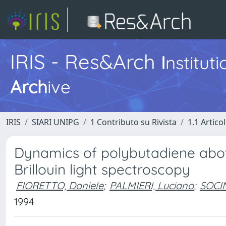
IRIS - Res&Arch
I
nstitut
Arch
ive
IRIS
SIARI UNIPG
1 Contributo su Rivista
1.1 Articol
Dynamics of polybutadiene above
Brillouin light spectroscopy
FIORETTO, Daniele
;
PALMIERI, Luciano
;
SOCIN
1994