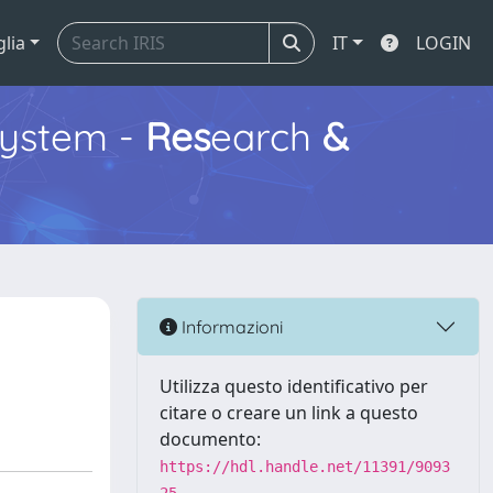
glia
IT
LOGIN
ystem -
Res
earch
&
Informazioni
Utilizza questo identificativo per
citare o creare un link a questo
documento:
https://hdl.handle.net/11391/9093