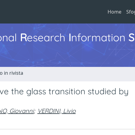
Home
Sfo
ional
R
esearch
I
nformation
S
o in rivista
 the glass transition studied by
O, Giovanni
;
VERDINI, Livio