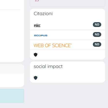
25
Citazioni
ND
ND
ND
social impact