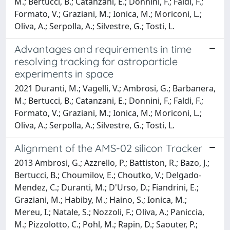
M.; Bertucci, B.; Catanzani, E.; Donnini, F.; Faldi, F.;
Formato, V.; Graziani, M.; Ionica, M.; Moriconi, L.;
Oliva, A.; Serpolla, A.; Silvestre, G.; Tosti, L.
Advantages and requirements in time
resolving tracking for astroparticle
experiments in space
2021 Duranti, M.; Vagelli, V.; Ambrosi, G.; Barbanera,
M.; Bertucci, B.; Catanzani, E.; Donnini, F.; Faldi, F.;
Formato, V.; Graziani, M.; Ionica, M.; Moriconi, L.;
Oliva, A.; Serpolla, A.; Silvestre, G.; Tosti, L.
Alignment of the AMS-02 silicon Tracker
2013 Ambrosi, G.; Azzrello, P.; Battiston, R.; Bazo, J.;
Bertucci, B.; Choumilov, E.; Choutko, V.; Delgado-
Mendez, C.; Duranti, M.; D'Urso, D.; Fiandrini, E.;
Graziani, M.; Habiby, M.; Haino, S.; Ionica, M.;
Mereu, I.; Natale, S.; Nozzoli, F.; Oliva, A.; Paniccia,
M.; Pizzolotto, C.; Pohl, M.; Rapin, D.; Saouter, P.;