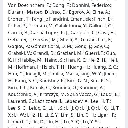
Von Doetinchem, P.; Dong, F.; Donnini, Federico;
Duranti, Matteo; D'Urso, D.; Egorov, A.; Eline, A.;
Eronen, T.; Feng, J.; Fiandrini, Emanuele; Finch, E.;
Fisher, P.; Formato, V.; Galaktionov, Y.; Gallucci, G.;
García, B.; García López, R. J.; Gargiulo, C.; Gast, H.;
Gebauer, I.; Gervasi, M.; Ghelfi, A.; Giovacchini, F.;
Goglov, P.; Gómez Coral, D. M.; Gong, J.; Goy, C.;
Grabski, V.; Grandi, D.; Graziani, M.; Guerri, I.; Guo,
K. H.; Habiby, M.; Haino, S.; Han, K. C.; He, Z. H.; Heil,
M.; Hoffman, J.; Hsieh, T. H.; Huang, H.; Huang, Z. C.;
Huh, C.; Incagli, M.; Ionica, Maria; Jang, W. Y.; Jinchi,
H.; Kang, S. C.; Kanishev, K.; Kim, G. N.; Kim, K. S.;
Kirn, T. h.; Konak, C.; Kounina, O.; Kounine, A.;
Koutsenko, V.; Krafczyk, M. S.; La Vacca, G.; Laudi, E.;
Laurenti, G.; Lazzizzera, I.; Lebedev, A.; Lee, H. T.;
Lee, S. C.; Leluc, C.; Li, H. S.; Li, J. Q.; Li, J. Q.; Li, Q.; Li, T.
X.; Li, W.; Li, Z. H.; Li, Z. Y.; Lim, S.; Lin, C. H.; Lipari, P.;
Lippert, T.; Liu, D.; Liu, Hu; Lu, S. Q.; Lu, Y. S.;