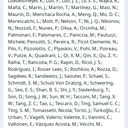
Luebelsmeyer, K.; Luo, F.; Luo, J. Z.; Lv, S. S.; Majka, R.;
Mañá, C.; Marín, J.; Martin, T.; Martínez, G.; Masi, N.;
Maurin, D.; Menchaca Rocha, A.; Meng, Q.; Mo, D. C.;
Morescalchi, L.; Mott, P.; Nelson, T.; Ni, J. Q.; Nikonov,
N.; Nozzoli, F.; Nunes, P.; Oliva, A.; Orcinha, M.;
Palmonari, F.; Palomares, C.; Paniccia, M.; Pauluzzi,
Michele; Pensotti, S.; Pereira, R.; Picot Clemente, N.;
Pilo, F.; Pizzolotto, C.; Plyaskin, V.; Pohl, M.; Poireau,
V.; Putze, A.; Quadrani, L.; Qi, X. M.; Qin, X.; Qu, Z. Y.;
Räihä, T.; Rancoita, P. G.; Rapin, D.; Ricol, J. S.;
Rodríguez, I.; Rosier Lees, S.; Rozhkov, A.; Rozza, D.;
Sagdeev, R.; Sandweiss, J.; Saouter, P.; Schael, S.;
Schmidt, S. M.; Schulz Von Dratzig, A.; Schwering,
G.; Seo, E. S.; Shan, B. S.; Shi, J. Y.; Siedenburg, T.;
Son, D.; Song, J. W.; Sun, W. H.; Tacconi, M.; Tang, X.
W.; Tang, Z. C.; Tao, L.; Tescaro, D.; Ting, Samuel C. C.;
Ting, S. M.; Tomassetti, Nicola; Torsti, J.; Türkoǧlu, C.;
Urban, T.; Vagelli, Valerio; Valente, E.; Vannini, C.;
Valtonen, E.; Vázquez Acosta, M.; Vecchi, M.;