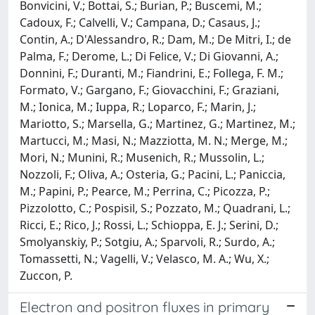
Bonvicini, V.; Bottai, S.; Burian, P.; Buscemi, M.;
Cadoux, F.; Calvelli, V.; Campana, D.; Casaus, J.;
Contin, A.; D'Alessandro, R.; Dam, M.; De Mitri, I.; de
Palma, F.; Derome, L.; Di Felice, V.; Di Giovanni, A.;
Donnini, F.; Duranti, M.; Fiandrini, E.; Follega, F. M.;
Formato, V.; Gargano, F.; Giovacchini, F.; Graziani,
M.; Ionica, M.; Iuppa, R.; Loparco, F.; Marin, J.;
Mariotto, S.; Marsella, G.; Martinez, G.; Martinez, M.;
Martucci, M.; Masi, N.; Mazziotta, M. N.; Merge, M.;
Mori, N.; Munini, R.; Musenich, R.; Mussolin, L.;
Nozzoli, F.; Oliva, A.; Osteria, G.; Pacini, L.; Paniccia,
M.; Papini, P.; Pearce, M.; Perrina, C.; Picozza, P.;
Pizzolotto, C.; Pospisil, S.; Pozzato, M.; Quadrani, L.;
Ricci, E.; Rico, J.; Rossi, L.; Schioppa, E. J.; Serini, D.;
Smolyanskiy, P.; Sotgiu, A.; Sparvoli, R.; Surdo, A.;
Tomassetti, N.; Vagelli, V.; Velasco, M. A.; Wu, X.;
Zuccon, P.
Electron and positron fluxes in primary