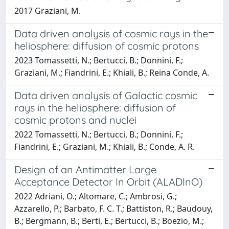
2017 Graziani, M.
Data driven analysis of cosmic rays in the
heliosphere: diffusion of cosmic protons
2023 Tomassetti, N.; Bertucci, B.; Donnini, F.;
Graziani, M.; Fiandrini, E.; Khiali, B.; Reina Conde, A.
Data driven analysis of Galactic cosmic
rays in the heliosphere: diffusion of
cosmic protons and nuclei
2022 Tomassetti, N.; Bertucci, B.; Donnini, F.;
Fiandrini, E.; Graziani, M.; Khiali, B.; Conde, A. R.
Design of an Antimatter Large
Acceptance Detector In Orbit (ALADInO)
2022 Adriani, O.; Altomare, C.; Ambrosi, G.;
Azzarello, P.; Barbato, F. C. T.; Battiston, R.; Baudouy,
B.; Bergmann, B.; Berti, E.; Bertucci, B.; Boezio, M.;