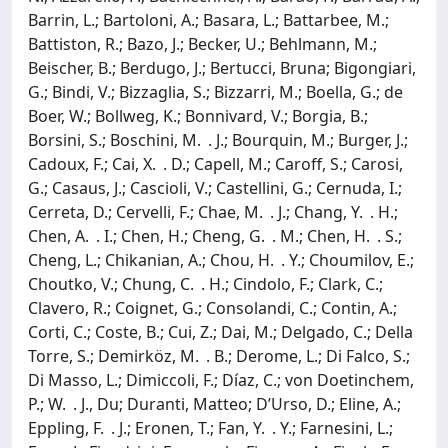
Barrin, L.; Bartoloni, A.; Basara, L.; Battarbee, M.;
Battiston, R.; Bazo, J.; Becker, U.; Behlmann, M.;
Beischer, B.; Berdugo, J.; Bertucci, Bruna; Bigongiari,
G.; Bindi, V.; Bizzaglia, S.; Bizzarri, M.; Boella, G.; de
Boer, W.; Bollweg, K.; Bonnivard, V.; Borgia, B.;
Borsini, S.; Boschini, M. . J.; Bourquin, M.; Burger, J.;
Cadoux, F.; Cai, X. . D.; Capell, M.; Caroff, S.; Carosi,
G.; Casaus, J.; Cascioli, V.; Castellini, G.; Cernuda, I.;
Cerreta, D.; Cervelli, F.; Chae, M. . J.; Chang, Y. . H.;
Chen, A. . I.; Chen, H.; Cheng, G. . M.; Chen, H. . S.;
Cheng, L.; Chikanian, A.; Chou, H. . Y.; Choumilov, E.;
Choutko, V.; Chung, C. . H.; Cindolo, F.; Clark, C.;
Clavero, R.; Coignet, G.; Consolandi, C.; Contin, A.;
Corti, C.; Coste, B.; Cui, Z.; Dai, M.; Delgado, C.; Della
Torre, S.; Demirköz, M. . B.; Derome, L.; Di Falco, S.;
Di Masso, L.; Dimiccoli, F.; Díaz, C.; von Doetinchem,
P.; W. . J., Du; Duranti, Matteo; D’Urso, D.; Eline, A.;
Eppling, F. . J.; Eronen, T.; Fan, Y. . Y.; Farnesini, L.;