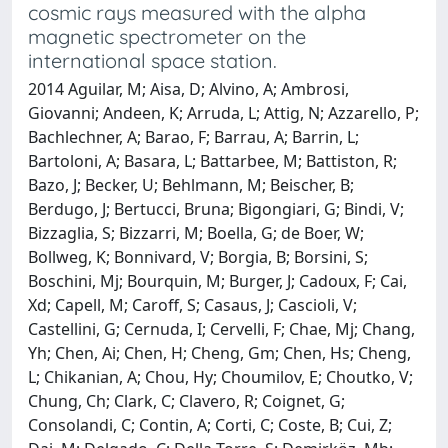
cosmic rays measured with the alpha
magnetic spectrometer on the
international space station.
2014 Aguilar, M; Aisa, D; Alvino, A; Ambrosi,
Giovanni; Andeen, K; Arruda, L; Attig, N; Azzarello, P;
Bachlechner, A; Barao, F; Barrau, A; Barrin, L;
Bartoloni, A; Basara, L; Battarbee, M; Battiston, R;
Bazo, J; Becker, U; Behlmann, M; Beischer, B;
Berdugo, J; Bertucci, Bruna; Bigongiari, G; Bindi, V;
Bizzaglia, S; Bizzarri, M; Boella, G; de Boer, W;
Bollweg, K; Bonnivard, V; Borgia, B; Borsini, S;
Boschini, Mj; Bourquin, M; Burger, J; Cadoux, F; Cai,
Xd; Capell, M; Caroff, S; Casaus, J; Cascioli, V;
Castellini, G; Cernuda, I; Cervelli, F; Chae, Mj; Chang,
Yh; Chen, Ai; Chen, H; Cheng, Gm; Chen, Hs; Cheng,
L; Chikanian, A; Chou, Hy; Choumilov, E; Choutko, V;
Chung, Ch; Clark, C; Clavero, R; Coignet, G;
Consolandi, C; Contin, A; Corti, C; Coste, B; Cui, Z;