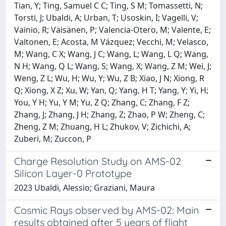
Tian, Y; Ting, Samuel C C; Ting, S M; Tomassetti, N;
Torsti, J; Ubaldi, A; Urban, T; Usoskin, I; Vagelli, V;
Vainio, R; Väisänen, P; Valencia-Otero, M; Valente, E;
Valtonen, E; Acosta, M Vázquez; Vecchi, M; Velasco,
M; Wang, C X; Wang, J C; Wang, L; Wang, L Q; Wang,
N H; Wang, Q L; Wang, S; Wang, X; Wang, Z M; Wei, J;
Weng, Z L; Wu, H; Wu, Y; Wu, Z B; Xiao, J N; Xiong, R
Q; Xiong, X Z; Xu, W; Yan, Q; Yang, H T; Yang, Y; Yi, H;
You, Y H; Yu, Y M; Yu, Z Q; Zhang, C; Zhang, F Z;
Zhang, J; Zhang, J H; Zhang, Z; Zhao, P W; Zheng, C;
Zheng, Z M; Zhuang, H L; Zhukov, V; Zichichi, A;
Zuberi, M; Zuccon, P
Charge Resolution Study on AMS-02
Silicon Layer-0 Prototype
2023 Ubaldi, Alessio; Graziani, Maura
Cosmic Rays observed by AMS-02: Main
results obtained after 5 years of flight