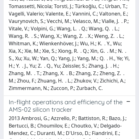
Tomassetti, Nicola; Torsti, J.; Türkoğlu, C.; Urban, T.;
Vagelli, Valerio; Valente, E.; Vannini, C.; Valtonen, E.;
Vaurynovich, S.; Vecchi, M.; Velasco, M.; Vialle, J. . P.;
Vitale, V.; Volpini, G.; Wang, L. . Q.; Wang, Q. . L.;
Wang, R. . S.; Wang, X.; Wang, Z. . X.; Weng, Z. . L.;
Whitman, K.; Wienkenhöver, J.; Wu, H.; K. . Y., Wu;
Xia, X.; Xie, M.; Xie, S.; Xiong, R. . Q.; Xin, G. . M.; N. .
S., Xu; Xu, W.; Yan, Q.; Yang, J.; Yang, M.; Q. . H., Ye; Yi,
H.; Y. . J., Yu; Z. . Q., Yu; Zeissler, S.; Zhang, J. . H.;
Zhang, M. . T.; Zhang, X. . B.; Zhang, Z.; Zheng, Z. .
M.; Zhou, F.; Zhuang, H. . L.; Zhukov, V.; Zichichi, A.;
Zimmermann, N.; Zuccon, P.; Zurbach, C.
In-flight operations and efficiency of the
AMS-02 silicon tracker
2013 Ambrosi, G.; Azzrello, P.; Battiston, R.; Bazo, J.;
Bertucci, B.; Choumilov, E.; Choutko, V.; Delgado-
Mendez, C.; Duranti, M.; D'Urso, D.; Fiandrini, E.;