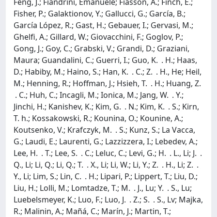
Feng, J.; Fiandrini, Emanuele; Fiasson, A.; Finch, E.;
Fisher, P.; Galaktionov, Y.; Gallucci, G.; García, B.;
García López, R.; Gast, H.; Gebauer, I.; Gervasi, M.;
Ghelfi, A.; Gillard, W.; Giovacchini, F.; Goglov, P.;
Gong, J.; Goy, C.; Grabski, V.; Grandi, D.; Graziani,
Maura; Guandalini, C.; Guerri, I.; Guo, K. . H.; Haas,
D.; Habiby, M.; Haino, S.; Han, K. . C.; Z. . H., He; Heil,
M.; Henning, R.; Hoffman, J.; Hsieh, T. . H.; Huang, Z.
. C.; Huh, C.; Incagli, M.; Ionica, M.; Jang, W. . Y.;
Jinchi, H.; Kanishev, K.; Kim, G. . N.; Kim, K. . S.; Kirn,
T. h.; Kossakowski, R.; Kounina, O.; Kounine, A.;
Koutsenko, V.; Krafczyk, M. . S.; Kunz, S.; La Vacca,
G.; Laudi, E.; Laurenti, G.; Lazzizzera, I.; Lebedev, A.;
Lee, H. . T.; Lee, S. . C.; Leluc, C.; Levi, G.; H. . L., Li; J. .
Q., Li; Li, Q.; Li, Q.; T. . X., Li; Li, W.; Li, Y.; Z. . H., Li; Z. .
Y., Li; Lim, S.; Lin, C. . H.; Lipari, P.; Lippert, T.; Liu, D.;
Liu, H.; Lolli, M.; Lomtadze, T.; M. . J., Lu; Y. . S., Lu;
Luebelsmeyer, K.; Luo, F.; Luo, J. . Z.; S. . S., Lv; Majka,
R.; Malinin, A.; Mañá, C.; Marín, J.; Martin, T.;