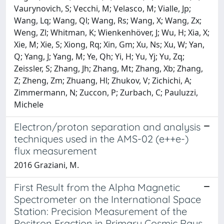
Vaurynovich, S; Vecchi, M; Velasco, M; Vialle, Jp;
Wang, Lq; Wang, Ql; Wang, Rs; Wang, X; Wang, Zx;
Weng, Zl; Whitman, K; Wienkenhöver, J; Wu, H; Xia, X;
Xie, M; Xie, S; Xiong, Rq; Xin, Gm; Xu, Ns; Xu, W; Yan,
Q; Yang, J; Yang, M; Ye, Qh; Yi, H; Yu, Yj; Yu, Zq;
Zeissler, S; Zhang, Jh; Zhang, Mt; Zhang, Xb; Zhang,
Z; Zheng, Zm; Zhuang, Hl; Zhukov, V; Zichichi, A;
Zimmermann, N; Zuccon, P; Zurbach, C; Pauluzzi,
Michele
Electron/proton separation and analysis
techniques used in the AMS-02 (e++e-)
flux measurement
2016 Graziani, M.
First Result from the Alpha Magnetic
Spectrometer on the International Space
Station: Precision Measurement of the
Positron Fraction in Primary Cosmic Rays