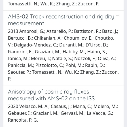
Tomassetti, N.; Wu, K.; Zhang, Z.; Zuccon, P.
AMS-02 Track reconstruction and rigidity
measurement
2013 Ambrosi, G.; Azzarello, P.; Battiston, R.; Bazo, J.;
Bertucci, B.; Chikanian, A.; Choumilov, E.; Choutko,
V.; Delgado-Mendez, C.; Duranti, M.; D'Urso, D.;
Fiandrini, E.; Graziani, M.; Habiby, M.; Haino, S.;
Ionica, M.; Mereu, I.; Natale, S.; Nozzoli, F.; Oliva, A.;
Paniccia, M.; Pizzolotto, C.; Pohl, M.; Rapin, D.;
Saouter, P.; Tomassetti, N.; Wu, K.; Zhang, Z.; Zuccon,
P.
Anisotropy of cosmic ray fluxes
measured with AMS-02 on the ISS
2020 Velasco, M. A.; Casaus, J.; Mana, C.; Molero, M.;
Gebauer, I.; Graziani, M.; Gervasi, M.; La Vacca, G.;
Rancoita, P. G.