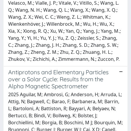
Velasco, M.; Vialle, J. P.; Vitale, V.; Vitillo, S.; Wang, L.
Q.; Wang, N. H.; Wang, Q. L.; Wang, X.; Wang, X. Q.;
Wang, Z. X.; Wei, C. C.; Weng, Z. L.; Whitman, K.;
Wienkenhöver, J.; Willenbrock, M.; Wu, H.; Wu, X.;
Xia, X.; Xiong, R. Q.; Xu, W.; Yan, Q.; Yang, J.; Yang, M.;
Yang, Y.; Yi, H.; Yu, Y. J.; Yu, Z. Q.; Zeissler, S.; Zhang,
C.; Zhang, J.; Zhang, J. H.; Zhang, S. D.; Zhang, S. W.;
Zhang, Z.; Zheng, Z. M.; Zhu, Z. Q.; Zhuang, H. L.;
Zhukov, V.; Zichichi, A.; Zimmermann, N.; Zuccon, P.
Antiprotons and Elementary Particles
over a Solar Cycle: Results from the
Alpha Magnetic Spectrometer
2025 Aguilar, M; Ambrosi, G; Anderson, H; Arruda, L;
Attig, N; Bagwell, C; Barao, F; Barbanera, M; Barrin,
L; Bartoloni, A; Battiston, R; Bayyari, A; Belyaev, N;
Bertucci, B; Bindi, V; Bollweg, K; Bolster, J;
Borchiellini, M; Borgia, B; Boschini, M J; Bourquin, M;
Brugnoni, C; Burger, J; Burger, W J; Cai, X D; Capell,