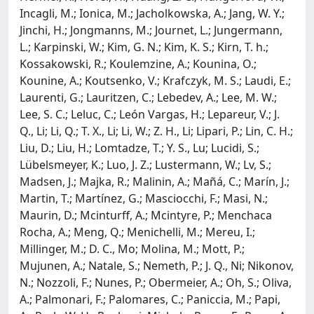
Incagli, M.; Ionica, M.; Jacholkowska, A.; Jang, W. Y.;
Jinchi, H.; Jongmanns, M.; Journet, L.; Jungermann,
L.; Karpinski, W.; Kim, G. N.; Kim, K. S.; Kirn, T. h.;
Kossakowski, R.; Koulemzine, A.; Kounina, O.;
Kounine, A.; Koutsenko, V.; Krafczyk, M. S.; Laudi, E.;
Laurenti, G.; Lauritzen, C.; Lebedev, A.; Lee, M. W.;
Lee, S. C.; Leluc, C.; León Vargas, H.; Lepareur, V.; J.
Q., Li; Li, Q.; T. X., Li; Li, W.; Z. H., Li; Lipari, P.; Lin, C. H.;
Liu, D.; Liu, H.; Lomtadze, T.; Y. S., Lu; Lucidi, S.;
Lübelsmeyer, K.; Luo, J. Z.; Lustermann, W.; Lv, S.;
Madsen, J.; Majka, R.; Malinin, A.; Mañá, C.; Marín, J.;
Martin, T.; Martínez, G.; Masciocchi, F.; Masi, N.;
Maurin, D.; Mcinturff, A.; Mcintyre, P.; Menchaca
Rocha, A.; Meng, Q.; Menichelli, M.; Mereu, I.;
Millinger, M.; D. C., Mo; Molina, M.; Mott, P.;
Mujunen, A.; Natale, S.; Nemeth, P.; J. Q., Ni; Nikonov,
N.; Nozzoli, F.; Nunes, P.; Obermeier, A.; Oh, S.; Oliva,
A.; Palmonari, F.; Palomares, C.; Paniccia, M.; Papi,