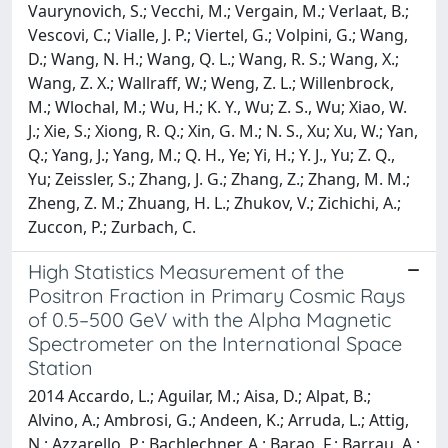
Vaurynovich, S.; Vecchi, M.; Vergain, M.; Verlaat, B.;
Vescovi, C.; Vialle, J. P.; Viertel, G.; Volpini, G.; Wang,
D.; Wang, N. H.; Wang, Q. L.; Wang, R. S.; Wang, X.;
Wang, Z. X.; Wallraff, W.; Weng, Z. L.; Willenbrock,
M.; Wlochal, M.; Wu, H.; K. Y., Wu; Z. S., Wu; Xiao, W.
J.; Xie, S.; Xiong, R. Q.; Xin, G. M.; N. S., Xu; Xu, W.; Yan,
Q.; Yang, J.; Yang, M.; Q. H., Ye; Yi, H.; Y. J., Yu; Z. Q.,
Yu; Zeissler, S.; Zhang, J. G.; Zhang, Z.; Zhang, M. M.;
Zheng, Z. M.; Zhuang, H. L.; Zhukov, V.; Zichichi, A.;
Zuccon, P.; Zurbach, C.
High Statistics Measurement of the
Positron Fraction in Primary Cosmic Rays
of 0.5–500 GeV with the Alpha Magnetic
Spectrometer on the International Space
Station
2014 Accardo, L.; Aguilar, M.; Aisa, D.; Alpat, B.;
Alvino, A.; Ambrosi, G.; Andeen, K.; Arruda, L.; Attig,
N.; Azzarello, P.; Bachlechner, A.; Barao, F.; Barrau, A.;