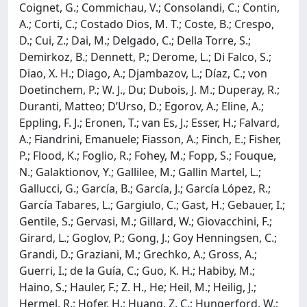
Coignet, G.; Commichau, V.; Consolandi, C.; Contin,
A.; Corti, C.; Costado Dios, M. T.; Coste, B.; Crespo,
D.; Cui, Z.; Dai, M.; Delgado, C.; Della Torre, S.;
Demirkoz, B.; Dennett, P.; Derome, L.; Di Falco, S.;
Diao, X. H.; Diago, A.; Djambazov, L.; Díaz, C.; von
Doetinchem, P.; W. J., Du; Dubois, J. M.; Duperay, R.;
Duranti, Matteo; D’Urso, D.; Egorov, A.; Eline, A.;
Eppling, F. J.; Eronen, T.; van Es, J.; Esser, H.; Falvard,
A.; Fiandrini, Emanuele; Fiasson, A.; Finch, E.; Fisher,
P.; Flood, K.; Foglio, R.; Fohey, M.; Fopp, S.; Fouque,
N.; Galaktionov, Y.; Gallilee, M.; Gallin Martel, L.;
Gallucci, G.; García, B.; García, J.; García López, R.;
García Tabares, L.; Gargiulo, C.; Gast, H.; Gebauer, I.;
Gentile, S.; Gervasi, M.; Gillard, W.; Giovacchini, F.;
Girard, L.; Goglov, P.; Gong, J.; Goy Henningsen, C.;
Grandi, D.; Graziani, M.; Grechko, A.; Gross, A.;
Guerri, I.; de la Guía, C.; Guo, K. H.; Habiby, M.;
Haino, S.; Hauler, F.; Z. H., He; Heil, M.; Heilig, J.;
Hermel, R.; Hofer, H.; Huang, Z. C.; Hungerford, W.;