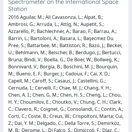
Spectrometer on the International Space
Station
2016 Aguilar, M.; Ali Cavasonza, L.; Alpat, B.;
Ambrosi, G.; Arruda, L.; Attig, N.; Aupetit, S.;
Azzarello, P.; Bachlechner, A.; Barao, F.; Barrau, A.;
Barrin, L.; Bartoloni, A.; Basara, L.; Başecmez Du
Pree, S.; Battarbee, M.; Battiston, R.; Bazo, J.; Becker,
U.; Behlmann, M.; Beischer, B.; Berdugo, J.; Bertucci,
Bruna; Bindi, V.; Boella, G.; De Boer, W.; Bollweg, K.;
Bonnivard, V.; Borgia, B.; Boschini, M. J.; Bourquin,
M.; Bueno, E. F.; Burger, J.; Cadoux, F.; Cai, X. D.;
Capell, M.; Caroff, S.; Casaus, J.; Castellini, G.;
Cernuda, I.; Cervelli, F.; Chae, M. J.; Chang, Y. H.;
Chen, A. I.; Chen, G. M.; Chen, H. S.; Cheng, L.; Chou,
H. Y.; Choumilov, E.; Choutko, V.; Chung, C. H.; Clark,
C.; Clavero, R.; Coignet, G.; Consolandi, C.; Contin, A.;
Corti, C.; Coste, B.; Creus, W.; Crispoltoni, Marta; Cui,
Z.; Dai, Y. M.; Delgado, C.; Della Torre, S.; Demirköz,
M. B.; Derome, L.; Di Falco, S.; Dimiccoli, F.; Díaz, C.;