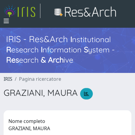
IRIS - Res&Arch
I
nstitutional
R
esearch
I
nformation
S
ystem -
Res
earch
&
Arch
ive
IRIS
Pagina ricercatore
GRAZIANI, MAURA
Nome completo
GRAZIANI, MAURA