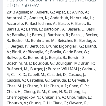
of 0.5–350 GeV
2013 Aguilar, M.; Alberti, G.; Alpat, B.; Alvino, A.;
Ambrosi, G.; Andeen, K.; Anderhub, H.; Arruda, L.;
Azzarello, P.; Bachlechner, A.; Barao, F.; Baret, B.;
Barrau, A.; Barrin, L.; Bartoloni, A.; Basara, L.; Basili,
A.; Batalha, L.; Bates, J.; Battiston, R.; Bazo, J.; Becker,
R.; Becker, U.; Behlmann, M.; Beischer, B.; Berdugo,
J.; Berges, P.; Bertucci, Bruna; Bigongiari, G.; Biland,
A.; Bindi, V.; Bizzaglia, S.; Boella, G.; de Boer, W.;
Bollweg, K.; Bolmont, J.; Borgia, B.; Borsini, S.;
Boschini, M. J.; Boudoul, G.; Bourquin, M.; Brun, P.;
Buénerd, M.; Burger, J.; Burger, WILLIAM J.; Cadoux,
F.; Cai, X. D.; Capell, M.; Casadei, D.; Casaus, J.;
Cascioli, V.; Castellini, G.; Cernuda, I.; Cervelli, F.;
Chae, M. J.; Chang, Y. H.; Chen, A. I.; Chen, C. R.;
Chen, H.; Cheng, G. M.; Chen, H. S.; Cheng, L.;
Chernoplyiokov, N.; Chikanian, A.; Choumilov, E.;
Choutko, V.; Chung, C. H.; Clark, C.; Clavero, R.;