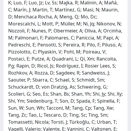
K; Luo, F; Luo, Jz; Lv, Ss; Majka, R; Malinin, A; Mañá,
C; Marín, J; Martin, T; Martínez, G; Masi, N; Maurin,
D; Menchaca Rocha, A; Meng, Q; Mo, Dc;
Morescalchi, L; Mott, P; Müller, M; Ni, Jq; Nikonov, N;
Nozzoli, F; Nunes, P; Obermeier, A; Oliva, A; Orcinha,
M; Palmonari, F; Palomares, C; Paniccia, M; Papi, A;
Pedreschi, E; Pensotti, S; Pereira, R; Pilo, F; Piluso, A;
Pizzolotto, C; Plyaskin, V; Pohl, M; Poireau, V;
Postaci, E; Putze, A; Quadrani, L; Qi, Xm; Rancoita,
Pg; Rapin, D; Ricol, Js; Rodríguez, I; Rosier Lees, S;
Rozhkov, A; Rozza, D; Sagdeev, R; Sandweiss, J;
Saouter, P; Sbarra, C; Schael, S; Schmidt, Sm;
Schuckardt, D; von Dratzig, As; Schwering, G;
Scolieri, G; Seo, Es; Shan, Bs; Shan, Yh; Shi, Jy; Shi, Xy;
Shi, Ym; Siedenburg, T; Son, D; Spada, F; Spinella, F;
Sun, W; Sun, Wh; Tacconi, M; Tang, Cp; Tang, Xw;
Tang, Zc; Tao, L; Tescaro, D; Ting, Sc; Ting, Sm;
Tomassetti, Nicola; Torsti, J; Türkoğlu, C; Urban, T;
Vagelli, Valerio; Valente, E; Vannini, C; Valtonen, E;