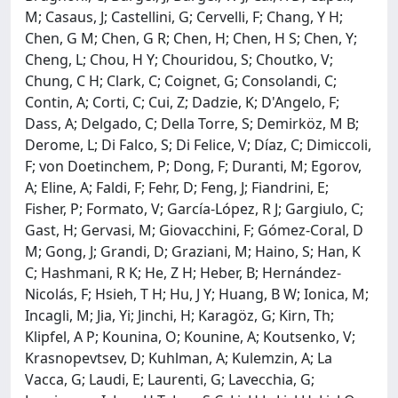
M; Casaus, J; Castellini, G; Cervelli, F; Chang, Y H;
Chen, G M; Chen, G R; Chen, H; Chen, H S; Chen, Y;
Cheng, L; Chou, H Y; Chouridou, S; Choutko, V;
Chung, C H; Clark, C; Coignet, G; Consolandi, C;
Contin, A; Corti, C; Cui, Z; Dadzie, K; D'Angelo, F;
Dass, A; Delgado, C; Della Torre, S; Demirköz, M B;
Derome, L; Di Falco, S; Di Felice, V; Díaz, C; Dimiccoli,
F; von Doetinchem, P; Dong, F; Duranti, M; Egorov,
A; Eline, A; Faldi, F; Fehr, D; Feng, J; Fiandrini, E;
Fisher, P; Formato, V; García-López, R J; Gargiulo, C;
Gast, H; Gervasi, M; Giovacchini, F; Gómez-Coral, D
M; Gong, J; Grandi, D; Graziani, M; Haino, S; Han, K
C; Hashmani, R K; He, Z H; Heber, B; Hernández-
Nicolás, F; Hsieh, T H; Hu, J Y; Huang, B W; Ionica, M;
Incagli, M; Jia, Yi; Jinchi, H; Karagöz, G; Kirn, Th;
Klipfel, A P; Kounina, O; Kounine, A; Koutsenko, V;
Krasnopevtsev, D; Kuhlman, A; Kulemzin, A; La
Vacca, G; Laudi, E; Laurenti, G; Lavecchia, G;