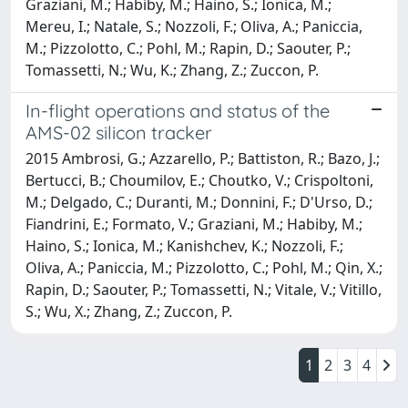
Graziani, M.; Habiby, M.; Haino, S.; Ionica, M.;
Mereu, I.; Natale, S.; Nozzoli, F.; Oliva, A.; Paniccia,
M.; Pizzolotto, C.; Pohl, M.; Rapin, D.; Saouter, P.;
Tomassetti, N.; Wu, K.; Zhang, Z.; Zuccon, P.
In-flight operations and status of the
AMS-02 silicon tracker
2015 Ambrosi, G.; Azzarello, P.; Battiston, R.; Bazo, J.;
Bertucci, B.; Choumilov, E.; Choutko, V.; Crispoltoni,
M.; Delgado, C.; Duranti, M.; Donnini, F.; D'Urso, D.;
Fiandrini, E.; Formato, V.; Graziani, M.; Habiby, M.;
Haino, S.; Ionica, M.; Kanishchev, K.; Nozzoli, F.;
Oliva, A.; Paniccia, M.; Pizzolotto, C.; Pohl, M.; Qin, X.;
Rapin, D.; Saouter, P.; Tomassetti, N.; Vitale, V.; Vitillo,
S.; Wu, X.; Zhang, Z.; Zuccon, P.
1
2
3
4