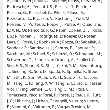
A.; Park, W. H.; Pauluzzi, Michele; Pauss, F.; Pauw, A.;
Pedreschi, E.; Pensotti, S.; Pereira, R.; Perrin, E.;
Pessina, G.; Pierschel, G.; Pilo, F.; Piluso, A.;
Pizzolotto, C.; Plyaskin, V.; Pochon, J.; Pohl, M.;
Poireau, V.; Porter, S.; Pouxe, J.; Putze, A.; Quadrani,
L.; X. N., Qi; Rancoita, P. G.; Rapin, D.; Ren, Z. L.; Ricol,
J. S.; Riihonen, E.; Rodríguez, I.; Roeser, U.; Rosier
Lees, S.; Rossi, L.; Rozhkov, A.; Rozza, D.; Sabellek, A.;
Sagdeev, R.; Sandweiss, J.; Santos, B.; Saouter, P.;
Sarchioni, M.; Schael, S.; Schinzel, D.; Schmanau, M.;
Schwering, G.; Schulz von Dratzig, A.; Scolieri, G.;
Seo, E. S.; Shan, B. S.; Shi, J. Y.; Shi, Y. M.; Siedenburg,
T.; Siedling, R.; Son, D.; Spada, F.; Spinella, F.; Steuer,
M.; Stiff, K.; Sun, W.; Sun, W. H.; Sun, X. H.; Tacconi,
M.; Tang, C. P.; Tang, X. W.; Tang, Z. C.; Tao, L.; Tassan
Viol, J.; Ting, Samuel C. C.; Ting, S. M.; Titus, C.;
Tomassetti, Nicola; Toral, F.; Torsti, J.; Tsai, J. R.; Tutt,
J. C.; Ulbricht, J.; Urban, T.; Vagelli, Valerio; Valente,
E.; Vannini, C.; Valtonen, E.; Vargas Trevino, M.;