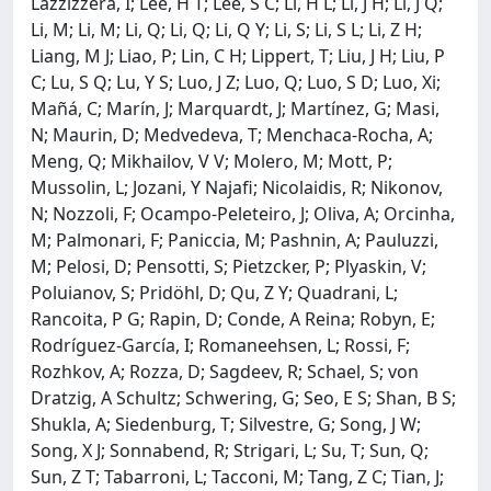
Lazzizzera, I; Lee, H T; Lee, S C; Li, H L; Li, J H; Li, J Q;
Li, M; Li, M; Li, Q; Li, Q; Li, Q Y; Li, S; Li, S L; Li, Z H;
Liang, M J; Liao, P; Lin, C H; Lippert, T; Liu, J H; Liu, P
C; Lu, S Q; Lu, Y S; Luo, J Z; Luo, Q; Luo, S D; Luo, Xi;
Mañá, C; Marín, J; Marquardt, J; Martínez, G; Masi,
N; Maurin, D; Medvedeva, T; Menchaca-Rocha, A;
Meng, Q; Mikhailov, V V; Molero, M; Mott, P;
Mussolin, L; Jozani, Y Najafi; Nicolaidis, R; Nikonov,
N; Nozzoli, F; Ocampo-Peleteiro, J; Oliva, A; Orcinha,
M; Palmonari, F; Paniccia, M; Pashnin, A; Pauluzzi,
M; Pelosi, D; Pensotti, S; Pietzcker, P; Plyaskin, V;
Poluianov, S; Pridöhl, D; Qu, Z Y; Quadrani, L;
Rancoita, P G; Rapin, D; Conde, A Reina; Robyn, E;
Rodríguez-García, I; Romaneehsen, L; Rossi, F;
Rozhkov, A; Rozza, D; Sagdeev, R; Schael, S; von
Dratzig, A Schultz; Schwering, G; Seo, E S; Shan, B S;
Shukla, A; Siedenburg, T; Silvestre, G; Song, J W;
Song, X J; Sonnabend, R; Strigari, L; Su, T; Sun, Q;
Sun, Z T; Tabarroni, L; Tacconi, M; Tang, Z C; Tian, J;