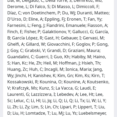
Dai, M; Delgado, C; Della Torre, S; Demirköz, Mb;
Derome, L; Di Falco, S; Di Masso, L; Dimiccoli, F;
Díaz, C; von Doetinchem, P; Du, Wj; Duranti, Matteo;
D'Urso, D; Eline, A; Eppling, Fj; Eronen, T; Fan, Yy;
Farnesini, L; Feng, J; Fiandrini, Emanuele; Fiasson, A;
Finch, E; Fisher, P; Galaktionov, Y; Gallucci, G; García,
B; García López, R; Gast, H; Gebauer, I; Gervasi, M;
Ghelfi, A; Gillard, W; Giovacchini, F; Goglov, P; Gong,
J; Goy, C; Grabski, V; Grandi, D; Graziani, Maura;
Guandalini, C; Guerri, I; Guo, Kh; Habiby, M; Haino,
S; Han, Kc; He, Zh; Heil, M; Hoffman, J; Hsieh, Th;
Huang, Zc; Huh, C; Incagli, M; Ionica, Maria; Jang,
Wy; Jinchi, H; Kanishev, K; Kim, Gn; Kim, Ks; Kirn, T;
Kossakowski, R; Kounina, O; Kounine, A; Koutsenko,
V; Krafczyk, Ms; Kunz, S; La Vacca, G; Laudi, E;
Laurenti, G; Lazzizzera, I; Lebedev, A; Lee, Ht; Lee,
Sc; Leluc, C; Li, Hl; Li, Jq; Li, Q; Li, Q; Li, Tx; Li, W; Li, Y;
Li, Zh; Li, Zy; Lim, S; Lin, Ch; Lipari, P; Lippert, T; Liu,
D; Liu, H; Lomtadze, T; Lu, Mj; Lu, Ys; Luebelsmeyer,