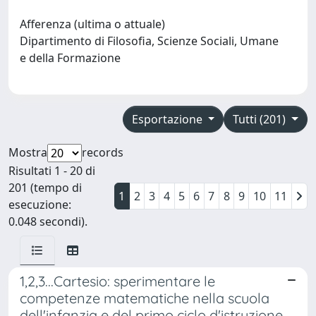
Afferenza (ultima o attuale)
Dipartimento di Filosofia, Scienze Sociali, Umane
e della Formazione
Esportazione
Tutti (201)
Mostra
records
Risultati 1 - 20 di
201 (tempo di
1
2
3
4
5
6
7
8
9
10
11
esecuzione:
0.048 secondi).
1,2,3...Cartesio: sperimentare le
competenze matematiche nella scuola
dell'infanzia e del primo ciclo d'istruzione