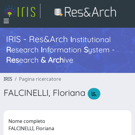
IRIS - Res&Arch
I
nstitutional
R
esearch
I
nformation
S
ystem -
Res
earch
&
Arch
ive
IRIS
Pagina ricercatore
FALCINELLI, Floriana
Nome completo
FALCINELLI, Floriana