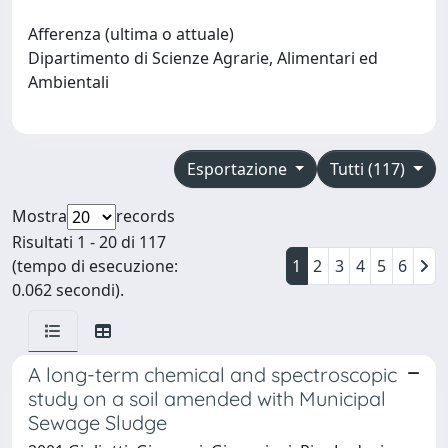
Afferenza (ultima o attuale)
Dipartimento di Scienze Agrarie, Alimentari ed
Ambientali
Esportazione
Tutti (117)
Mostra
records
Risultati 1 - 20 di 117
(tempo di esecuzione:
1
2
3
4
5
6
0.062 secondi).
A long-term chemical and spectroscopic
study on a soil amended with Municipal
Sewage Sludge