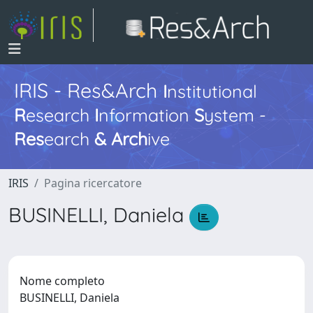
IRIS - Res&Arch
I
nstitutional
R
esearch
I
nformation
S
ystem -
Res
earch
&
Arch
ive
IRIS
Pagina ricercatore
BUSINELLI, Daniela
Nome completo
BUSINELLI, Daniela