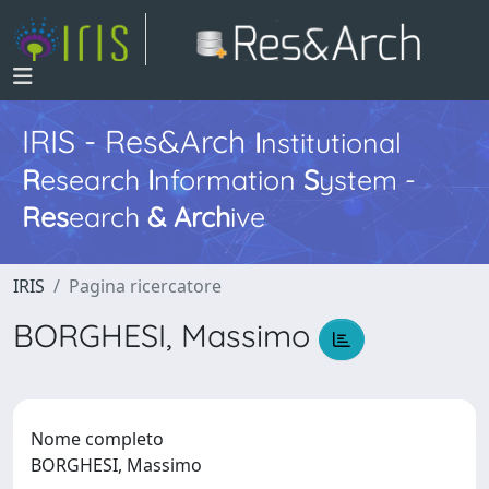
IRIS - Res&Arch
I
nstitutional
R
esearch
I
nformation
S
ystem -
Res
earch
&
Arch
ive
IRIS
Pagina ricercatore
BORGHESI, Massimo
Nome completo
BORGHESI, Massimo