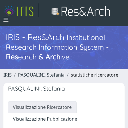
IRIS - Res&Arch
I
nstitutional
R
esearch
I
nformation
S
ystem -
Res
earch
&
Arch
ive
IRIS
PASQUALINI, Stefania
statistiche ricercatore
PASQUALINI, Stefania
Visualizzazione Ricercatore
Visualizzazione Pubblicazione