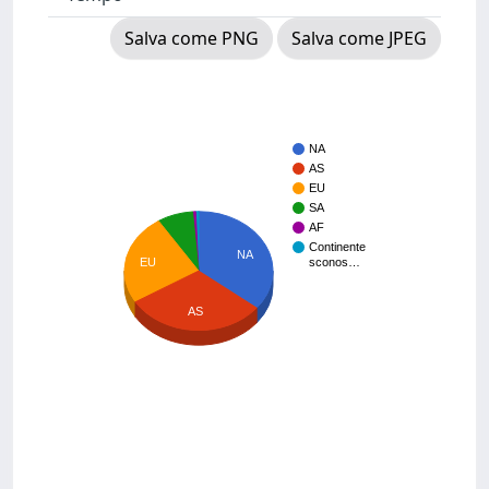
Salva come PNG
Salva come JPEG
NA
AS
EU
SA
AF
Continente
NA
EU
sconos…
AS