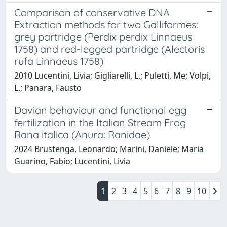
Comparison of conservative DNA
Extraction methods for two Galliformes:
grey partridge (Perdix perdix Linnaeus
1758) and red-legged partridge (Alectoris
rufa Linnaeus 1758)
2010 Lucentini, Livia; Gigliarelli, L.; Puletti, Me; Volpi,
L.; Panara, Fausto
Davian behaviour and functional egg
fertilization in the Italian Stream Frog
Rana italica (Anura: Ranidae)
2024 Brustenga, Leonardo; Marini, Daniele; Maria
Guarino, Fabio; Lucentini, Livia
1
2
3
4
5
6
7
8
9
10