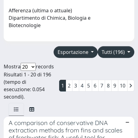
Afferenza (ultima o attuale)
Dipartimento di Chimica, Biologia e
Biotecnologie
Esportazione
Tutti (196)
Mostra
records
Risultati 1 - 20 di 196
(tempo di
1
2
3
4
5
6
7
8
9
10
esecuzione: 0.054
secondi).
A comparison of conservative DNA
extraction methods from fins and scales
of freshwater fish: A useful tool for