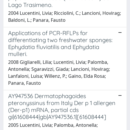
Lago Trasimeno.
2004 Lucentini, Livia; Ricciolini, C.; Lancioni, Hovirag;
Baldoni, L.; Panara, Fausto
Applications of PCR-RFLPs for
differentiating two freshwater sponges:
Ephydatia fluviatilis and Ephydatia
mulleri.
2008 Gigliarelli, Lilia; Lucentini, Livia; Palomba,
Antonella; Sgaravizzi, Giada; Lancioni, Hovirag;
Lanfaloni, Luisa; Willenz, P.; Gaino, Elda Rosa;
Panara, Fausto
AY947536 Dermatophagoides
pteronyssinus from Italy Der p 1 allergen
(Der-p1) mRNA, partial cds
gi|61608444|gb|AY947536.1|[61608444]
2005 Lucentini, Livia; Palomba, Antonella;