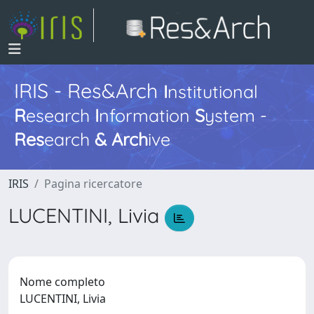
IRIS - Res&Arch
I
nstitutional
R
esearch
I
nformation
S
ystem -
Res
earch
&
Arch
ive
IRIS
Pagina ricercatore
LUCENTINI, Livia
Nome completo
LUCENTINI, Livia