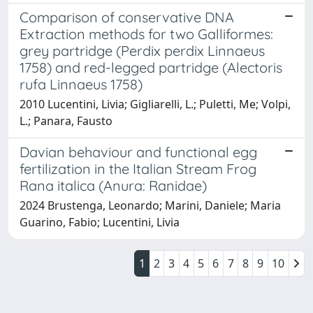
Comparison of conservative DNA
Extraction methods for two Galliformes:
grey partridge (Perdix perdix Linnaeus
1758) and red-legged partridge (Alectoris
rufa Linnaeus 1758)
2010 Lucentini, Livia; Gigliarelli, L.; Puletti, Me; Volpi,
L.; Panara, Fausto
Davian behaviour and functional egg
fertilization in the Italian Stream Frog
Rana italica (Anura: Ranidae)
2024 Brustenga, Leonardo; Marini, Daniele; Maria
Guarino, Fabio; Lucentini, Livia
1
2
3
4
5
6
7
8
9
10