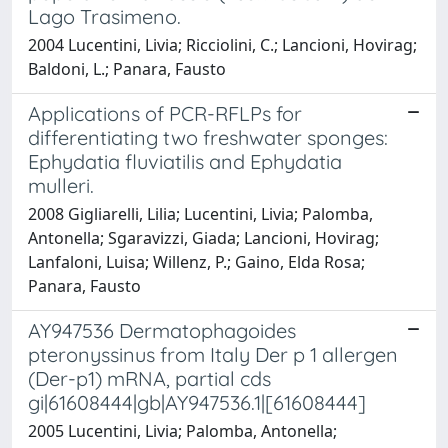
Lago Trasimeno.
2004 Lucentini, Livia; Ricciolini, C.; Lancioni, Hovirag;
Baldoni, L.; Panara, Fausto
Applications of PCR-RFLPs for
differentiating two freshwater sponges:
Ephydatia fluviatilis and Ephydatia
mulleri.
2008 Gigliarelli, Lilia; Lucentini, Livia; Palomba,
Antonella; Sgaravizzi, Giada; Lancioni, Hovirag;
Lanfaloni, Luisa; Willenz, P.; Gaino, Elda Rosa;
Panara, Fausto
AY947536 Dermatophagoides
pteronyssinus from Italy Der p 1 allergen
(Der-p1) mRNA, partial cds
gi|61608444|gb|AY947536.1|[61608444]
2005 Lucentini, Livia; Palomba, Antonella;