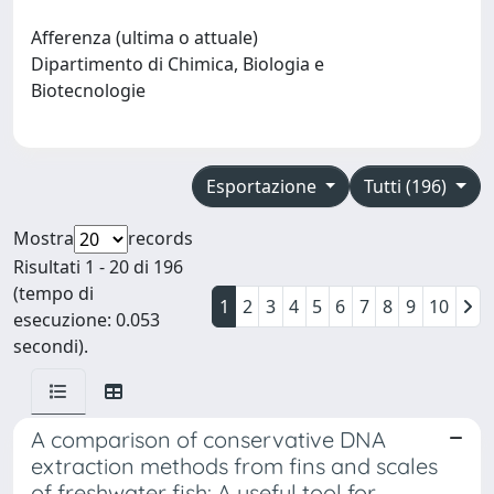
Afferenza (ultima o attuale)
Dipartimento di Chimica, Biologia e
Biotecnologie
Esportazione
Tutti (196)
Mostra
records
Risultati 1 - 20 di 196
(tempo di
1
2
3
4
5
6
7
8
9
10
esecuzione: 0.053
secondi).
A comparison of conservative DNA
extraction methods from fins and scales
of freshwater fish: A useful tool for