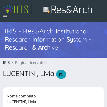
IRIS - Res&Arch
I
nstitutional
R
esearch
I
nformation
S
ystem -
Res
earch
&
Arch
ive
IRIS
Pagina ricercatore
LUCENTINI, Livia
Nome completo
LUCENTINI, Livia