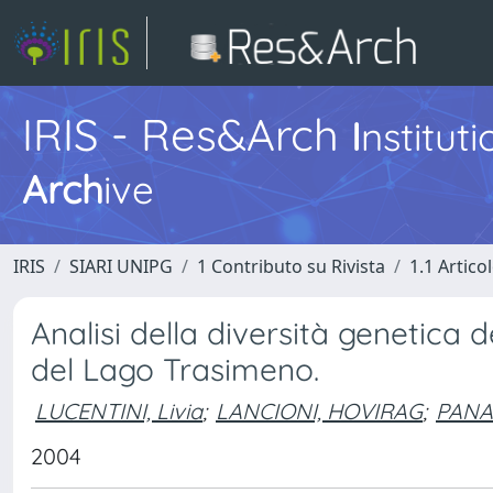
IRIS - Res&Arch
I
nstitut
Arch
ive
IRIS
SIARI UNIPG
1 Contributo su Rivista
1.1 Articol
Analisi della diversità genetica d
del Lago Trasimeno.
LUCENTINI, Livia
;
LANCIONI, HOVIRAG
;
PANA
2004