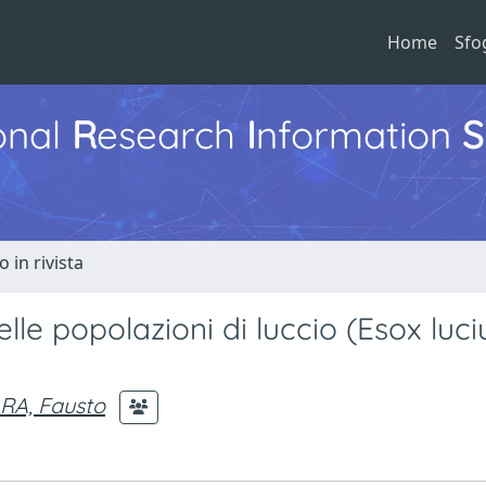
Home
Sfo
ional
R
esearch
I
nformation
S
o in rivista
elle popolazioni di luccio (Esox luciu
RA, Fausto