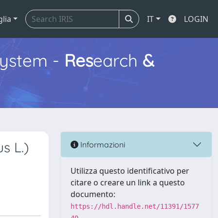
glia
IT
LOGIN
ystem -
Res
earch
&
s L.)
Informazioni
Utilizza questo identificativo per
citare o creare un link a questo
documento:
https://hdl.handle.net/11391/1577