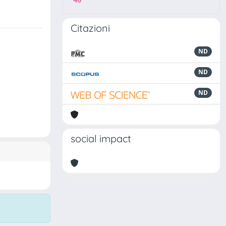
40
Citazioni
ND
ND
ND
social impact