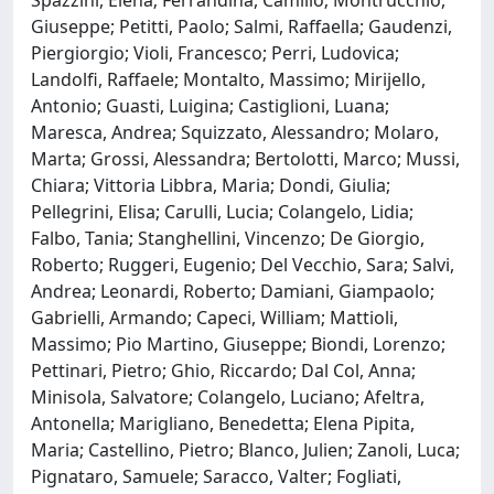
Giuseppe; Petitti, Paolo; Salmi, Raffaella; Gaudenzi,
Piergiorgio; Violi, Francesco; Perri, Ludovica;
Landolfi, Raffaele; Montalto, Massimo; Mirijello,
Antonio; Guasti, Luigina; Castiglioni, Luana;
Maresca, Andrea; Squizzato, Alessandro; Molaro,
Marta; Grossi, Alessandra; Bertolotti, Marco; Mussi,
Chiara; Vittoria Libbra, Maria; Dondi, Giulia;
Pellegrini, Elisa; Carulli, Lucia; Colangelo, Lidia;
Falbo, Tania; Stanghellini, Vincenzo; De Giorgio,
Roberto; Ruggeri, Eugenio; Del Vecchio, Sara; Salvi,
Andrea; Leonardi, Roberto; Damiani, Giampaolo;
Gabrielli, Armando; Capeci, William; Mattioli,
Massimo; Pio Martino, Giuseppe; Biondi, Lorenzo;
Pettinari, Pietro; Ghio, Riccardo; Dal Col, Anna;
Minisola, Salvatore; Colangelo, Luciano; Afeltra,
Antonella; Marigliano, Benedetta; Elena Pipita,
Maria; Castellino, Pietro; Blanco, Julien; Zanoli, Luca;
Pignataro, Samuele; Saracco, Valter; Fogliati,