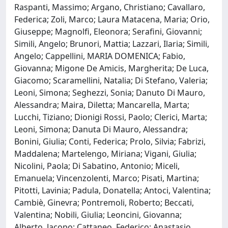
Raspanti, Massimo; Argano, Christiano; Cavallaro,
Federica; Zoli, Marco; Laura Matacena, Maria; Orio,
Giuseppe; Magnolfi, Eleonora; Serafini, Giovanni;
Simili, Angelo; Brunori, Mattia; Lazzari, Ilaria; Simili,
Angelo; Cappellini, MARIA DOMENICA; Fabio,
Giovanna; Migone De Amicis, Margherita; De Luca,
Giacomo; Scaramellini, Natalia; Di Stefano, Valeria;
Leoni, Simona; Seghezzi, Sonia; Danuto Di Mauro,
Alessandra; Maira, Diletta; Mancarella, Marta;
Lucchi, Tiziano; Dionigi Rossi, Paolo; Clerici, Marta;
Leoni, Simona; Danuta Di Mauro, Alessandra;
Bonini, Giulia; Conti, Federica; Prolo, Silvia; Fabrizi,
Maddalena; Martelengo, Miriana; Vigani, Giulia;
Nicolini, Paola; Di Sabatino, Antonio; Miceli,
Emanuela; Vincenzolenti, Marco; Pisati, Martina;
Pitotti, Lavinia; Padula, Donatella; Antoci, Valentina;
Cambiè, Ginevra; Pontremoli, Roberto; Beccati,
Valentina; Nobili, Giulia; Leoncini, Giovanna;
Alberto, Jacopo; Cattaneo, Federico; Anastasio,