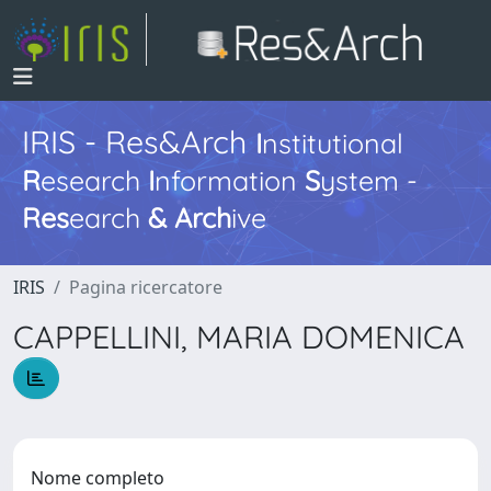
IRIS - Res&Arch
I
nstitutional
R
esearch
I
nformation
S
ystem -
Res
earch
&
Arch
ive
IRIS
Pagina ricercatore
CAPPELLINI, MARIA DOMENICA
Nome completo