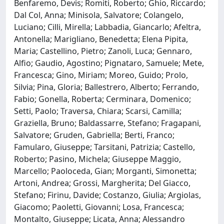
Benfaremo, Devis; Romiti, Roberto; Ghio, Riccardo;
Dal Col, Anna; Minisola, Salvatore; Colangelo,
Luciano; Cilli, Mirella; Labbadia, Giancarlo; Afeltra,
Antonella; Marigliano, Benedetta; Elena Pipita,
Maria; Castellino, Pietro; Zanoli, Luca; Gennaro,
Alfio; Gaudio, Agostino; Pignataro, Samuele; Mete,
Francesca; Gino, Miriam; Moreo, Guido; Prolo,
Silvia; Pina, Gloria; Ballestrero, Alberto; Ferrando,
Fabio; Gonella, Roberta; Cerminara, Domenico;
Setti, Paolo; Traversa, Chiara; Scarsi, Camilla;
Graziella, Bruno; Baldassarre, Stefano; Fragapani,
Salvatore; Gruden, Gabriella; Berti, Franco;
Famularo, Giuseppe; Tarsitani, Patrizia; Castello,
Roberto; Pasino, Michela; Giuseppe Maggio,
Marcello; Paoloceda, Gian; Morganti, Simonetta;
Artoni, Andrea; Grossi, Margherita; Del Giacco,
Stefano; Firinu, Davide; Costanzo, Giulia; Argiolas,
Giacomo; Paoletti, Giovanni; Losa, Francesca;
Montalto, Giuseppe; Licata, Anna; Alessandro