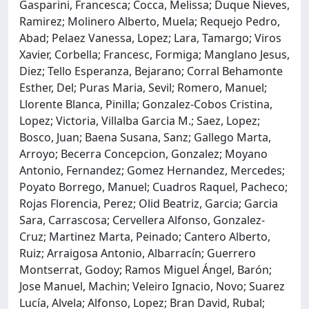
Gasparini, Francesca; Cocca, Melissa; Duque Nieves,
Ramirez; Molinero Alberto, Muela; Requejo Pedro,
Abad; Pelaez Vanessa, Lopez; Lara, Tamargo; Viros
Xavier, Corbella; Francesc, Formiga; Manglano Jesus,
Diez; Tello Esperanza, Bejarano; Corral Behamonte
Esther, Del; Puras Maria, Sevil; Romero, Manuel;
Llorente Blanca, Pinilla; Gonzalez-Cobos Cristina,
Lopez; Victoria, Villalba Garcia M.; Saez, Lopez;
Bosco, Juan; Baena Susana, Sanz; Gallego Marta,
Arroyo; Becerra Concepcion, Gonzalez; Moyano
Antonio, Fernandez; Gomez Hernandez, Mercedes;
Poyato Borrego, Manuel; Cuadros Raquel, Pacheco;
Rojas Florencia, Perez; Olid Beatriz, Garcia; Garcia
Sara, Carrascosa; Cervellera Alfonso, Gonzalez-
Cruz; Martinez Marta, Peinado; Cantero Alberto,
Ruiz; Arraigosa Antonio, Albarracín; Guerrero
Montserrat, Godoy; Ramos Miguel Ángel, Barón;
Jose Manuel, Machin; Veleiro Ignacio, Novo; Suarez
Lucía, Alvela; Alfonso, Lopez; Bran David, Rubal;