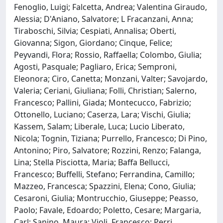
Fenoglio, Luigi; Falcetta, Andrea; Valentina Giraudo,
Alessia; D'Aniano, Salvatore; L Fracanzani, Anna;
Tiraboschi, Silvia; Cespiati, Annalisa; Oberti,
Giovanna; Sigon, Giordano; Cinque, Felice;
Peyvandi, Flora; Rossio, Raffaella; Colombo, Giulia;
Agosti, Pasquale; Pagliaro, Erica; Semproni,
Eleonora; Ciro, Canetta; Monzani, Valter; Savojardo,
Valeria; Ceriani, Giuliana; Folli, Christian; Salerno,
Francesco; Pallini, Giada; Montecucco, Fabrizio;
Ottonello, Luciano; Caserza, Lara; Vischi, Giulia;
Kassem, Salam; Liberale, Luca; Lucio Liberato,
Nicola; Tognin, Tiziana; Purrello, Francesco; Di Pino,
Antonino; Piro, Salvatore; Rozzini, Renzo; Falanga,
Lina; Stella Pisciotta, Maria; Baffa Bellucci,
Francesco; Buffelli, Stefano; Ferrandina, Camillo;
Mazzeo, Francesca; Spazzini, Elena; Cono, Giulia;
Cesaroni, Giulia; Montrucchio, Giuseppe; Peasso,
Paolo; Favale, Edoardo; Poletto, Cesare; Margaria,
Carl; Sanino, Maura; Violi, Francesco; Perri,