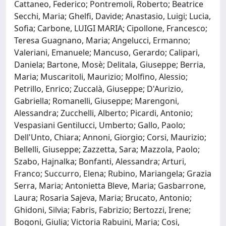
Cattaneo, Federico; Pontremoli, Roberto; Beatrice
Secchi, Maria; Ghelfi, Davide; Anastasio, Luigi; Lucia,
Sofia; Carbone, LUIGI MARIA; Cipollone, Francesco;
Teresa Guagnano, Maria; Angelucci, Ermanno;
Valeriani, Emanuele; Mancuso, Gerardo; Calipari,
Daniela; Bartone, Mosè; Delitala, Giuseppe; Berria,
Maria; Muscaritoli, Maurizio; Molfino, Alessio;
Petrillo, Enrico; Zuccalà, Giuseppe; D'Aurizio,
Gabriella; Romanelli, Giuseppe; Marengoni,
Alessandra; Zucchelli, Alberto; Picardi, Antonio;
Vespasiani Gentilucci, Umberto; Gallo, Paolo;
Dell'Unto, Chiara; Annoni, Giorgio; Corsi, Maurizio;
Bellelli, Giuseppe; Zazzetta, Sara; Mazzola, Paolo;
Szabo, Hajnalka; Bonfanti, Alessandra; Arturi,
Franco; Succurro, Elena; Rubino, Mariangela; Grazia
Serra, Maria; Antonietta Bleve, Maria; Gasbarrone,
Laura; Rosaria Sajeva, Maria; Brucato, Antonio;
Ghidoni, Silvia; Fabris, Fabrizio; Bertozzi, Irene;
Bogoni, Giulia; Victoria Rabuini, Maria; Cosi,