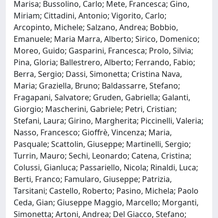
Marisa; Bussolino, Carlo; Mete, Francesca; Gino,
Miriam; Cittadini, Antonio; Vigorito, Carlo;
Arcopinto, Michele; Salzano, Andrea; Bobbio,
Emanuele; Maria Marra, Alberto; Sirico, Domenico;
Moreo, Guido; Gasparini, Francesca; Prolo, Silvia;
Pina, Gloria; Ballestrero, Alberto; Ferrando, Fabio;
Berra, Sergio; Dassi, Simonetta; Cristina Nava,
Maria; Graziella, Bruno; Baldassarre, Stefano;
Fragapani, Salvatore; Gruden, Gabriella; Galanti,
Giorgio; Mascherini, Gabriele; Petri, Cristian;
Stefani, Laura; Girino, Margherita; Piccinelli, Valeria;
Nasso, Francesco; Gioffrè, Vincenza; Maria,
Pasquale; Scattolin, Giuseppe; Martinelli, Sergio;
Turrin, Mauro; Sechi, Leonardo; Catena, Cristina;
Colussi, Gianluca; Passariello, Nicola; Rinaldi, Luca;
Berti, Franco; Famularo, Giuseppe; Patrizia,
Tarsitani; Castello, Roberto; Pasino, Michela; Paolo
Ceda, Gian; Giuseppe Maggio, Marcello; Morganti,
Simonetta; Artoni, Andrea; Del Giacco, Stefano;