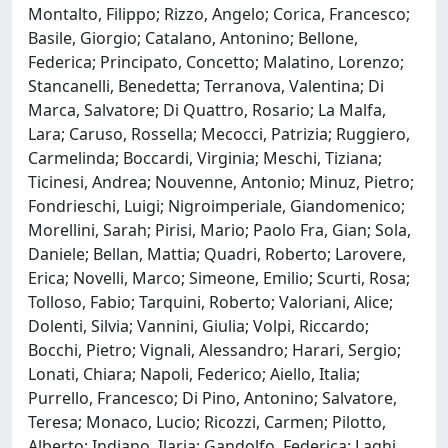
Montalto, Filippo; Rizzo, Angelo; Corica, Francesco;
Basile, Giorgio; Catalano, Antonino; Bellone,
Federica; Principato, Concetto; Malatino, Lorenzo;
Stancanelli, Benedetta; Terranova, Valentina; Di
Marca, Salvatore; Di Quattro, Rosario; La Malfa,
Lara; Caruso, Rossella; Mecocci, Patrizia; Ruggiero,
Carmelinda; Boccardi, Virginia; Meschi, Tiziana;
Ticinesi, Andrea; Nouvenne, Antonio; Minuz, Pietro;
Fondrieschi, Luigi; Nigroimperiale, Giandomenico;
Morellini, Sarah; Pirisi, Mario; Paolo Fra, Gian; Sola,
Daniele; Bellan, Mattia; Quadri, Roberto; Larovere,
Erica; Novelli, Marco; Simeone, Emilio; Scurti, Rosa;
Tolloso, Fabio; Tarquini, Roberto; Valoriani, Alice;
Dolenti, Silvia; Vannini, Giulia; Volpi, Riccardo;
Bocchi, Pietro; Vignali, Alessandro; Harari, Sergio;
Lonati, Chiara; Napoli, Federico; Aiello, Italia;
Purrello, Francesco; Di Pino, Antonino; Salvatore,
Teresa; Monaco, Lucio; Ricozzi, Carmen; Pilotto,
Alberto; Indiano, Ilaria; Gandolfo, Federica; Laghi