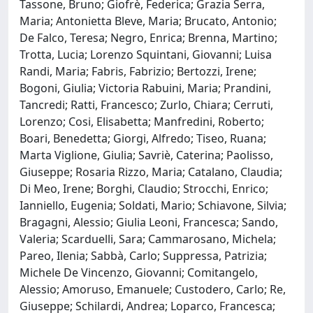
Tassone, Bruno; Giofrè, Federica; Grazia Serra,
Maria; Antonietta Bleve, Maria; Brucato, Antonio;
De Falco, Teresa; Negro, Enrica; Brenna, Martino;
Trotta, Lucia; Lorenzo Squintani, Giovanni; Luisa
Randi, Maria; Fabris, Fabrizio; Bertozzi, Irene;
Bogoni, Giulia; Victoria Rabuini, Maria; Prandini,
Tancredi; Ratti, Francesco; Zurlo, Chiara; Cerruti,
Lorenzo; Cosi, Elisabetta; Manfredini, Roberto;
Boari, Benedetta; Giorgi, Alfredo; Tiseo, Ruana;
Marta Viglione, Giulia; Savriè, Caterina; Paolisso,
Giuseppe; Rosaria Rizzo, Maria; Catalano, Claudia;
Di Meo, Irene; Borghi, Claudio; Strocchi, Enrico;
Ianniello, Eugenia; Soldati, Mario; Schiavone, Silvia;
Bragagni, Alessio; Giulia Leoni, Francesca; Sando,
Valeria; Scarduelli, Sara; Cammarosano, Michela;
Pareo, Ilenia; Sabbà, Carlo; Suppressa, Patrizia;
Michele De Vincenzo, Giovanni; Comitangelo,
Alessio; Amoruso, Emanuele; Custodero, Carlo; Re,
Giuseppe; Schilardi, Andrea; Loparco, Francesca;