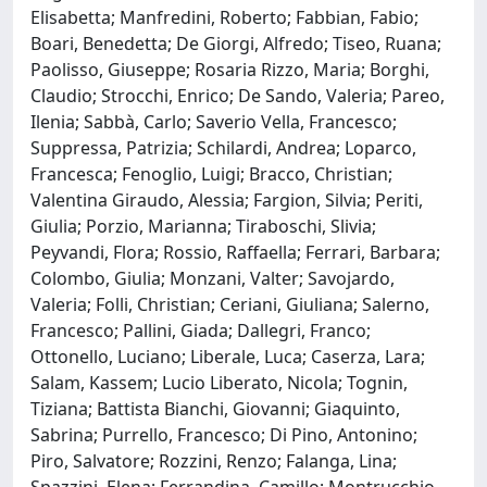
Elisabetta; Manfredini, Roberto; Fabbian, Fabio;
Boari, Benedetta; De Giorgi, Alfredo; Tiseo, Ruana;
Paolisso, Giuseppe; Rosaria Rizzo, Maria; Borghi,
Claudio; Strocchi, Enrico; De Sando, Valeria; Pareo,
Ilenia; Sabbà, Carlo; Saverio Vella, Francesco;
Suppressa, Patrizia; Schilardi, Andrea; Loparco,
Francesca; Fenoglio, Luigi; Bracco, Christian;
Valentina Giraudo, Alessia; Fargion, Silvia; Periti,
Giulia; Porzio, Marianna; Tiraboschi, Slivia;
Peyvandi, Flora; Rossio, Raffaella; Ferrari, Barbara;
Colombo, Giulia; Monzani, Valter; Savojardo,
Valeria; Folli, Christian; Ceriani, Giuliana; Salerno,
Francesco; Pallini, Giada; Dallegri, Franco;
Ottonello, Luciano; Liberale, Luca; Caserza, Lara;
Salam, Kassem; Lucio Liberato, Nicola; Tognin,
Tiziana; Battista Bianchi, Giovanni; Giaquinto,
Sabrina; Purrello, Francesco; Di Pino, Antonino;
Piro, Salvatore; Rozzini, Renzo; Falanga, Lina;
Spazzini, Elena; Ferrandina, Camillo; Montrucchio,