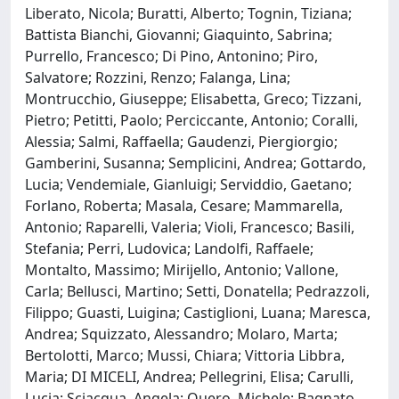
Liberato, Nicola; Buratti, Alberto; Tognin, Tiziana;
Battista Bianchi, Giovanni; Giaquinto, Sabrina;
Purrello, Francesco; Di Pino, Antonino; Piro,
Salvatore; Rozzini, Renzo; Falanga, Lina;
Montrucchio, Giuseppe; Elisabetta, Greco; Tizzani,
Pietro; Petitti, Paolo; Perciccante, Antonio; Coralli,
Alessia; Salmi, Raffaella; Gaudenzi, Piergiorgio;
Gamberini, Susanna; Semplicini, Andrea; Gottardo,
Lucia; Vendemiale, Gianluigi; Serviddio, Gaetano;
Forlano, Roberta; Masala, Cesare; Mammarella,
Antonio; Raparelli, Valeria; Violi, Francesco; Basili,
Stefania; Perri, Ludovica; Landolfi, Raffaele;
Montalto, Massimo; Mirijello, Antonio; Vallone,
Carla; Bellusci, Martino; Setti, Donatella; Pedrazzoli,
Filippo; Guasti, Luigina; Castiglioni, Luana; Maresca,
Andrea; Squizzato, Alessandro; Molaro, Marta;
Bertolotti, Marco; Mussi, Chiara; Vittoria Libbra,
Maria; DI MICELI, Andrea; Pellegrini, Elisa; Carulli,
Lucia; Sciacqua, Angela; Quero, Michele; Bagnato,