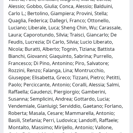
Alessio; Gobbo, Giulia; Conca, Alessio; Balduini,
Carlo L.; Bertolino, Giampiera; Provini, Stella;
Quaglia, Federica; Dallegri, Franco; Ottonello,
Luciano; Liberale, Luca; Sheng Chin, Wu; Carassale,
Laura; Caporotundo, Silvia; Traisci, Giancarlo; De
Feudis, Lucrezia; Di Carlo, Silvia; Lucio Liberato,
Nicola; Buratti, Alberto; Tognin, Tiziana; Battista
Bianchi, Giovanni; Giaquinto, Sabrina; Purrello,
Francesco; Di Pino, Antonino; Piro, Salvatore;
Rozzini, Renzo; Falanga, Lina; Montrucchio,
Giuseppe; Elisabetta, Greco; Tizzani, Pietro; Petitti,
Paolo; Perciccante, Antonio; Coralli, Alessia; Salmi,
Raffaella; Gaudenzi, Piergiorgio; Gamberini,
Susanna; Semplicini, Andrea; Gottardo, Lucia;
Vendemiale, Gianluigi; Serviddio, Gaetano; Forlano,
Roberta; Masala, Cesare; Mammarella, Antonio;
Basili, Stefania; Perri, Ludovica; Landolfi, Raffaele;
Montalto, Massimo; Mirijello, Antonio; Vallone,