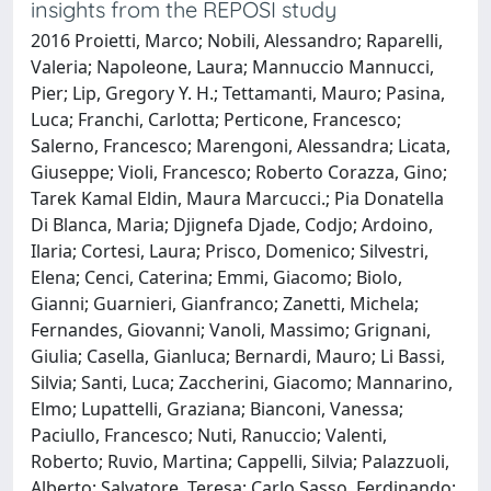
insights from the REPOSI study
2016 Proietti, Marco; Nobili, Alessandro; Raparelli,
Valeria; Napoleone, Laura; Mannuccio Mannucci,
Pier; Lip, Gregory Y. H.; Tettamanti, Mauro; Pasina,
Luca; Franchi, Carlotta; Perticone, Francesco;
Salerno, Francesco; Marengoni, Alessandra; Licata,
Giuseppe; Violi, Francesco; Roberto Corazza, Gino;
Tarek Kamal Eldin, Maura Marcucci.; Pia Donatella
Di Blanca, Maria; Djignefa Djade, Codjo; Ardoino,
Ilaria; Cortesi, Laura; Prisco, Domenico; Silvestri,
Elena; Cenci, Caterina; Emmi, Giacomo; Biolo,
Gianni; Guarnieri, Gianfranco; Zanetti, Michela;
Fernandes, Giovanni; Vanoli, Massimo; Grignani,
Giulia; Casella, Gianluca; Bernardi, Mauro; Li Bassi,
Silvia; Santi, Luca; Zaccherini, Giacomo; Mannarino,
Elmo; Lupattelli, Graziana; Bianconi, Vanessa;
Paciullo, Francesco; Nuti, Ranuccio; Valenti,
Roberto; Ruvio, Martina; Cappelli, Silvia; Palazzuoli,
Alberto; Salvatore, Teresa; Carlo Sasso, Ferdinando;