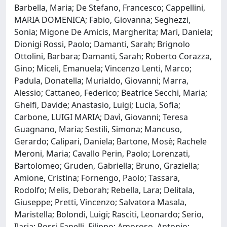
Barbella, Maria; De Stefano, Francesco; Cappellini,
MARIA DOMENICA; Fabio, Giovanna; Seghezzi,
Sonia; Migone De Amicis, Margherita; Mari, Daniela;
Dionigi Rossi, Paolo; Damanti, Sarah; Brignolo
Ottolini, Barbara; Damanti, Sarah; Roberto Corazza,
Gino; Miceli, Emanuela; Vincenzo Lenti, Marco;
Padula, Donatella; Murialdo, Giovanni; Marra,
Alessio; Cattaneo, Federico; Beatrice Secchi, Maria;
Ghelfi, Davide; Anastasio, Luigi; Lucia, Sofia;
Carbone, LUIGI MARIA; Davì, Giovanni; Teresa
Guagnano, Maria; Sestili, Simona; Mancuso,
Gerardo; Calipari, Daniela; Bartone, Mosè; Rachele
Meroni, Maria; Cavallo Perin, Paolo; Lorenzati,
Bartolomeo; Gruden, Gabriella; Bruno, Graziella;
Amione, Cristina; Fornengo, Paolo; Tassara,
Rodolfo; Melis, Deborah; Rebella, Lara; Delitala,
Giuseppe; Pretti, Vincenzo; Salvatora Masala,
Maristella; Bolondi, Luigi; Rasciti, Leonardo; Serio,
Ilaria; Rossi Fanelli, Filippo; Amoroso, Antonio;