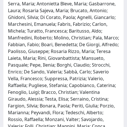
Serra, Maria; Antonietta Bleve, Maria; Gasbarrone,
Laura; Rosaria Sajeva, Maria; Brucato, Antonio;
Ghidoni, Silvia; Di Corato, Paola; Agnelli, Giancarlo;
Marchesini, Emanuela; Fabris, Fabrizio; Carlon,
Michela; Turatto, Francesca; Baritusso, Aldo;
Manfredini, Roberto; Molino, Christian; Pala, Marco;
Fabbian, Fabio; Boari, Benedetta; De Giorgi, Alfredo;
Paolisso, Giuseppe; Rosaria Rizzo, Maria; Teresa
Laieta, Maria; Rini, Giovanbattista; Mansueto,
Pasquale; Pepe, Ilenia; Borghi, Claudio; Strocchi,
Enrico; De Sando, Valeria; Sabbà, Carlo; Saverio
Vella, Francesco; Suppressa, Patrizia; Valerio,
Raffaella; Pugliese, Stefania; Capobianco, Caterina;
Fenoglio, Luigi; Bracco, Christian; Valentina
Giraudo, Alessia; Testa, Elisa; Serraino, Cristina;
Fargion, Silvia; Bonara, Paola; Periti, Giulia; Porzio,
Marianna; Peyvandi, Flora; Tedeschi, Alberto;
Rossio, Raffaella; Monzani, Valter; Savojardo,
Valeria; Folli, Christian; Magnini, Maria; Conca,