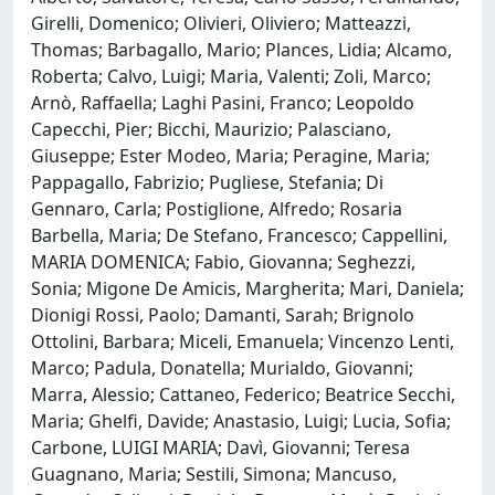
Girelli, Domenico; Olivieri, Oliviero; Matteazzi,
Thomas; Barbagallo, Mario; Plances, Lidia; Alcamo,
Roberta; Calvo, Luigi; Maria, Valenti; Zoli, Marco;
Arnò, Raffaella; Laghi Pasini, Franco; Leopoldo
Capecchi, Pier; Bicchi, Maurizio; Palasciano,
Giuseppe; Ester Modeo, Maria; Peragine, Maria;
Pappagallo, Fabrizio; Pugliese, Stefania; Di
Gennaro, Carla; Postiglione, Alfredo; Rosaria
Barbella, Maria; De Stefano, Francesco; Cappellini,
MARIA DOMENICA; Fabio, Giovanna; Seghezzi,
Sonia; Migone De Amicis, Margherita; Mari, Daniela;
Dionigi Rossi, Paolo; Damanti, Sarah; Brignolo
Ottolini, Barbara; Miceli, Emanuela; Vincenzo Lenti,
Marco; Padula, Donatella; Murialdo, Giovanni;
Marra, Alessio; Cattaneo, Federico; Beatrice Secchi,
Maria; Ghelfi, Davide; Anastasio, Luigi; Lucia, Sofia;
Carbone, LUIGI MARIA; Davì, Giovanni; Teresa
Guagnano, Maria; Sestili, Simona; Mancuso,