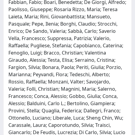
Fabbian, Fabio; Boari, Benedetta; De Giorgi, Alfredo;
Paolisso, Giuseppe; Rosaria Rizzo, Maria; Teresa
Laieta, Maria; Rini, Giovanbattista; Mansueto,
Pasquale; Pepe, Ilenia; Borghi, Claudio; Strocchi,
Enrico; De Sando, Valeria; Sabbà, Carlo; Saverio
Vella, Francesco; Suppressa, Patrizia; Valerio,
Raffaella; Pugliese, Stefania; Capobianco, Caterina;
Fenoglio, Luigi; Bracco, Christian; Valentina
Giraudo, Alessia; Testa, Elisa; Serraino, Cristina;
Fargion, Silvia; Bonara, Paola; Periti, Giulia; Porzio,
Marianna; Peyvandi, Flora; Tedeschi, Alberto;
Rossio, Raffaella; Monzani, Valter; Savojardo,
Valeria; Folli, Christian; Magnini, Maria; Salerno,
Francesco; Conca, Alessio; Gobbo, Giulia; Conca,
Alessio; Balduini, Carlo L.; Bertolino, Giampiera;
Provini, Stella; Quaglia, Federica; Dallegri, Franco;
Ottonello, Luciano; Liberale, Luca; Sheng Chin, Wu;
Carassale, Laura; Caporotundo, Silvia; Traisci,
Giancarlo; De Feudis, Lucrezia; Di Carlo, Silvia; Lucio