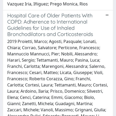
Vazquez Iria, Iñiguez; Prego Monica, Rios
Hospital Care of Older Patients With
COPD: Adherence to International
Guidelines for Use of Inhaled
Bronchodilators and Corticosteroids
2019 Proietti, Marco; Agosti, Pasquale; Lonati,
Chiara; Corrao, Salvatore; Perticone, Francesco;
Mannuccio Mannucci, Pier; Nobili, Alessandro;
Harari, Sergio; Tettamanti, Mauro; Pasina, Luca;
Franchi, Carlotta; Marengoni, Alessandra; Salerno,
Francesco; Cesari, Matteo; Licata, Giuseppe; Violi,
Francesco; Roberto Corazza, Gino; Franchi,
Carlotta; Cortesi, Laura; Tettamanti, Mauro; Cortesi,
Laura; Ardoino, Ilaria; Prisco, Domenico; Silvestri,
Elena; Cenci, Caterina; Emmi, Giacomo; Biolo,
Gianni; Zanetti, Michela; Guadagni, Martina;
Zaccari, Michele; Vanoli, Massimo; Grignani, Giulia;
Alessandro Pulixi, Edoardo; Bernardi, Mauro; Li