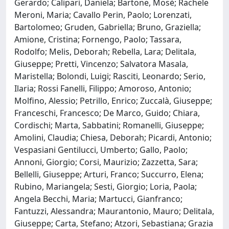
Gerardo; Calipari, Daniela; Bartone, Mosè; Rachele
Meroni, Maria; Cavallo Perin, Paolo; Lorenzati,
Bartolomeo; Gruden, Gabriella; Bruno, Graziella;
Amione, Cristina; Fornengo, Paolo; Tassara,
Rodolfo; Melis, Deborah; Rebella, Lara; Delitala,
Giuseppe; Pretti, Vincenzo; Salvatora Masala,
Maristella; Bolondi, Luigi; Rasciti, Leonardo; Serio,
Ilaria; Rossi Fanelli, Filippo; Amoroso, Antonio;
Molfino, Alessio; Petrillo, Enrico; Zuccalà, Giuseppe;
Franceschi, Francesco; De Marco, Guido; Chiara,
Cordischi; Marta, Sabbatini; Romanelli, Giuseppe;
Amolini, Claudia; Chiesa, Deborah; Picardi, Antonio;
Vespasiani Gentilucci, Umberto; Gallo, Paolo;
Annoni, Giorgio; Corsi, Maurizio; Zazzetta, Sara;
Bellelli, Giuseppe; Arturi, Franco; Succurro, Elena;
Rubino, Mariangela; Sesti, Giorgio; Loria, Paola;
Angela Becchi, Maria; Martucci, Gianfranco;
Fantuzzi, Alessandra; Maurantonio, Mauro; Delitala,
Giuseppe; Carta, Stefano; Atzori, Sebastiana; Grazia