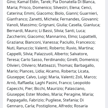
Gino; Kamal Eldin, Tarek; Pia Donatella Di Blanca,
Maria; Prisco, Domenico; Silvestri, Elena; Cenci,
Caterina; Emmi, Giacomo; Biolo, Gianni; Guarnieri,
Gianfranco; Zanetti, Michela; Fernandes, Giovanni;
Vanoli, Massimo; Grignani, Giulia; Casella, Gianluca;
Bernardi, Mauro; Li Bassi, Silvia; Santi, Luca;
Zaccherini, Giacomo; Mannarino, Elmo; Lupattelli,
Graziana; Bianconi, Vanessa; Paciullo, Francesco;
Nuti, Ranuccio; Valenti, Roberto; Ruvio, Martina;
Cappelli, Silvia; Palazzuoli, Alberto; Salvatore,
Teresa; Carlo Sasso, Ferdinando; Girelli, Domenico;
Olivieri, Oliviero; Matteazzi, Thomas; Barbagallo,
Mario; Plances, Lidia; Alcamo, Roberta; Licata,
Giuseppe; Calvo, Luigi; Maria, Valenti; Zoli, Marco;
Arnò, Raffaella; Laghi Pasini, Franco; Leopoldo
Capecchi, Pier; Bicchi, Maurizio; Palasciano,
Giuseppe; Ester Modeo, Maria; Peragine, Maria;
Pappagallo, Fabrizio; Pugliese, Stefania; Di
Gennaro, Carla; Postiglione, Alfredo; Rosaria