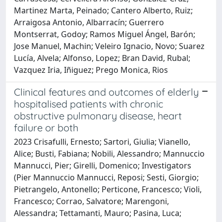
Martinez Marta, Peinado; Cantero Alberto, Ruiz;
Arraigosa Antonio, Albarracín; Guerrero
Montserrat, Godoy; Ramos Miguel Ángel, Barón;
Jose Manuel, Machin; Veleiro Ignacio, Novo; Suarez
Lucía, Alvela; Alfonso, Lopez; Bran David, Rubal;
Vazquez Iria, Iñiguez; Prego Monica, Rios
Clinical features and outcomes of elderly
hospitalised patients with chronic
obstructive pulmonary disease, heart
failure or both
2023 Crisafulli, Ernesto; Sartori, Giulia; Vianello,
Alice; Busti, Fabiana; Nobili, Alessandro; Mannuccio
Mannucci, Pier; Girelli, Domenico; Investigators
(Pier Mannuccio Mannucci, Reposi; Sesti, Giorgio;
Pietrangelo, Antonello; Perticone, Francesco; Violi,
Francesco; Corrao, Salvatore; Marengoni,
Alessandra; Tettamanti, Mauro; Pasina, Luca;