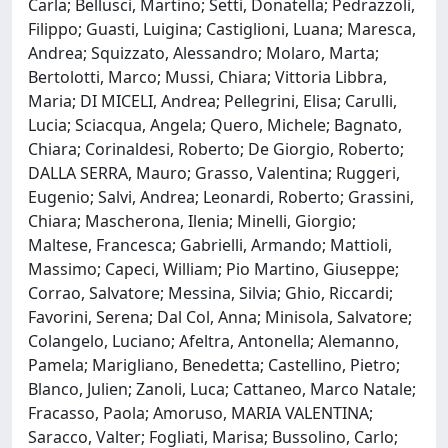
Carla; Bellusci, Martino; Setti, Donatella; Pedrazzoli,
Filippo; Guasti, Luigina; Castiglioni, Luana; Maresca,
Andrea; Squizzato, Alessandro; Molaro, Marta;
Bertolotti, Marco; Mussi, Chiara; Vittoria Libbra,
Maria; DI MICELI, Andrea; Pellegrini, Elisa; Carulli,
Lucia; Sciacqua, Angela; Quero, Michele; Bagnato,
Chiara; Corinaldesi, Roberto; De Giorgio, Roberto;
DALLA SERRA, Mauro; Grasso, Valentina; Ruggeri,
Eugenio; Salvi, Andrea; Leonardi, Roberto; Grassini,
Chiara; Mascherona, Ilenia; Minelli, Giorgio;
Maltese, Francesca; Gabrielli, Armando; Mattioli,
Massimo; Capeci, William; Pio Martino, Giuseppe;
Corrao, Salvatore; Messina, Silvia; Ghio, Riccardi;
Favorini, Serena; Dal Col, Anna; Minisola, Salvatore;
Colangelo, Luciano; Afeltra, Antonella; Alemanno,
Pamela; Marigliano, Benedetta; Castellino, Pietro;
Blanco, Julien; Zanoli, Luca; Cattaneo, Marco Natale;
Fracasso, Paola; Amoruso, MARIA VALENTINA;
Saracco, Valter; Fogliati, Marisa; Bussolino, Carlo;