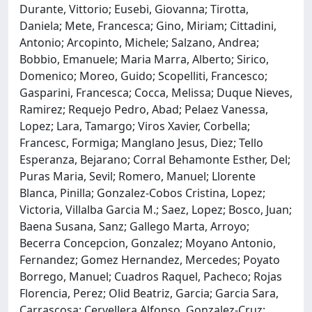
Durante, Vittorio; Eusebi, Giovanna; Tirotta,
Daniela; Mete, Francesca; Gino, Miriam; Cittadini,
Antonio; Arcopinto, Michele; Salzano, Andrea;
Bobbio, Emanuele; Maria Marra, Alberto; Sirico,
Domenico; Moreo, Guido; Scopelliti, Francesco;
Gasparini, Francesca; Cocca, Melissa; Duque Nieves,
Ramirez; Requejo Pedro, Abad; Pelaez Vanessa,
Lopez; Lara, Tamargo; Viros Xavier, Corbella;
Francesc, Formiga; Manglano Jesus, Diez; Tello
Esperanza, Bejarano; Corral Behamonte Esther, Del;
Puras Maria, Sevil; Romero, Manuel; Llorente
Blanca, Pinilla; Gonzalez-Cobos Cristina, Lopez;
Victoria, Villalba Garcia M.; Saez, Lopez; Bosco, Juan;
Baena Susana, Sanz; Gallego Marta, Arroyo;
Becerra Concepcion, Gonzalez; Moyano Antonio,
Fernandez; Gomez Hernandez, Mercedes; Poyato
Borrego, Manuel; Cuadros Raquel, Pacheco; Rojas
Florencia, Perez; Olid Beatriz, Garcia; Garcia Sara,
Carrascosa; Cervellera Alfonso, Gonzalez-Cruz;