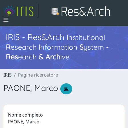
IRIS - Res&Arch
I
nstitutional
R
esearch
I
nformation
S
ystem -
Res
earch
&
Arch
ive
IRIS
Pagina ricercatore
PAONE, Marco
Nome completo
PAONE, Marco