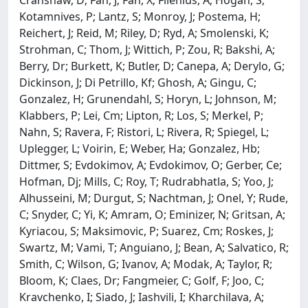
Kotamnives, P; Lantz, S; Monroy, J; Postema, H;
Reichert, J; Reid, M; Riley, D; Ryd, A; Smolenski, K;
Strohman, C; Thom, J; Wittich, P; Zou, R; Bakshi, A;
Berry, Dr; Burkett, K; Butler, D; Canepa, A; Derylo, G;
Dickinson, J; Di Petrillo, Kf; Ghosh, A; Gingu, C;
Gonzalez, H; Grunendahl, S; Horyn, L; Johnson, M;
Klabbers, P; Lei, Cm; Lipton, R; Los, S; Merkel, P;
Nahn, S; Ravera, F; Ristori, L; Rivera, R; Spiegel, L;
Uplegger, L; Voirin, E; Weber, Ha; Gonzalez, Hb;
Dittmer, S; Evdokimov, A; Evdokimov, O; Gerber, Ce;
Hofman, Dj; Mills, C; Roy, T; Rudrabhatla, S; Yoo, J;
Alhusseini, M; Durgut, S; Nachtman, J; Onel, Y; Rude,
C; Snyder, C; Yi, K; Amram, O; Eminizer, N; Gritsan, A;
Kyriacou, S; Maksimovic, P; Suarez, Cm; Roskes, J;
Swartz, M; Vami, T; Anguiano, J; Bean, A; Salvatico, R;
Smith, C; Wilson, G; Ivanov, A; Modak, A; Taylor, R;
Bloom, K; Claes, Dr; Fangmeier, C; Golf, F; Joo, C;
Kravchenko, I; Siado, J; Iashvili, I; Kharchilava, A;