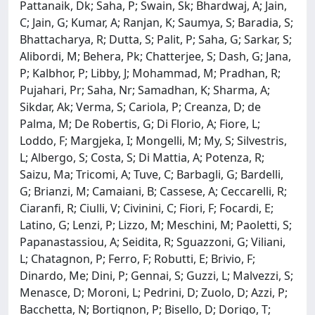
Pattanaik, Dk; Saha, P; Swain, Sk; Bhardwaj, A; Jain,
C; Jain, G; Kumar, A; Ranjan, K; Saumya, S; Baradia, S;
Bhattacharya, R; Dutta, S; Palit, P; Saha, G; Sarkar, S;
Alibordi, M; Behera, Pk; Chatterjee, S; Dash, G; Jana,
P; Kalbhor, P; Libby, J; Mohammad, M; Pradhan, R;
Pujahari, Pr; Saha, Nr; Samadhan, K; Sharma, A;
Sikdar, Ak; Verma, S; Cariola, P; Creanza, D; de
Palma, M; De Robertis, G; Di Florio, A; Fiore, L;
Loddo, F; Margjeka, I; Mongelli, M; My, S; Silvestris,
L; Albergo, S; Costa, S; Di Mattia, A; Potenza, R;
Saizu, Ma; Tricomi, A; Tuve, C; Barbagli, G; Bardelli,
G; Brianzi, M; Camaiani, B; Cassese, A; Ceccarelli, R;
Ciaranfi, R; Ciulli, V; Civinini, C; Fiori, F; Focardi, E;
Latino, G; Lenzi, P; Lizzo, M; Meschini, M; Paoletti, S;
Papanastassiou, A; Seidita, R; Sguazzoni, G; Viliani,
L; Chatagnon, P; Ferro, F; Robutti, E; Brivio, F;
Dinardo, Me; Dini, P; Gennai, S; Guzzi, L; Malvezzi, S;
Menasce, D; Moroni, L; Pedrini, D; Zuolo, D; Azzi, P;
Bacchetta, N; Bortignon, P; Bisello, D; Dorigo, T;