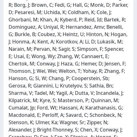
R; Borg, J; Brown, C; Fedi, G; Hall, G; Monk, D; Parker,
D; Pesaresi, M; Uchida, K; Coldham, K; Cole, J;
Ghorbani, M; Khan, A; Kyberd, P; Reid, Id; Bartek, R;
Dominguez, A; Uniyal, R; Hernandez, Amv; Benelli,
G; Burkle, B; Coubez, X; Heintz, U; Hinton, N; Hogan,
J; Honma, A; Kent, A; Korotkov, A; Li, D; Lukasik, M;
Narain, M; Pervan, N; Sagir, S; Simpson, F; Spencer,
E; Usai, E; Wong, Wy; Zhang, W; Cannaert, E;
Chertok, M; Conway, J; Haza, G; Hemer, D; Jensen, F;
Thomson, J; Wei, Wei; Welton, T; Yohay, R; Zhang, F;
Hanson, G; Si, W; Chang, P; Cooperstein, Sb;
Gerosa, R; Giannini, L; Krutelyov, S; Sathia, Bn;
Sharma, V; Tadel, M; Yagil, A; Dutta, V; Incandela, J;
Kilpatrick, M; Kyre, S; Masterson, P; Quinnan, M;
Cumalat, Jp; Ford, Wt; Hassani, A; Karathanasis, G;
Macdonald, E; Perloff, A; Savard, C; Schonbeck, N;
Stenson, K; Ulmer, Ka; Wagner, Sr; Zipper, N;
Alexander, J; Bright-Thonney, S; Chen, X; Conway, J;
Cranshaw, D; Fan, J; Fan, X; Filenius, A; Hogan, S;