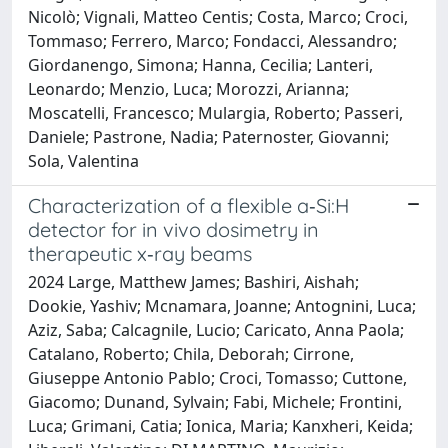
Nicolò; Vignali, Matteo Centis; Costa, Marco; Croci,
Tommaso; Ferrero, Marco; Fondacci, Alessandro;
Giordanengo, Simona; Hanna, Cecilia; Lanteri,
Leonardo; Menzio, Luca; Morozzi, Arianna;
Moscatelli, Francesco; Mulargia, Roberto; Passeri,
Daniele; Pastrone, Nadia; Paternoster, Giovanni;
Sola, Valentina
Characterization of a flexible a‐Si:H
detector for in vivo dosimetry in
therapeutic x‐ray beams
2024 Large, Matthew James; Bashiri, Aishah;
Dookie, Yashiv; Mcnamara, Joanne; Antognini, Luca;
Aziz, Saba; Calcagnile, Lucio; Caricato, Anna Paola;
Catalano, Roberto; Chila, Deborah; Cirrone,
Giuseppe Antonio Pablo; Croci, Tomasso; Cuttone,
Giacomo; Dunand, Sylvain; Fabi, Michele; Frontini,
Luca; Grimani, Catia; Ionica, Maria; Kanxheri, Keida;