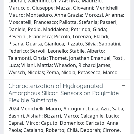
Liberali, Valentino; DI MARTINO, Maurizio;
Maruccio, Giuseppe; Mazza, Giovanni; Menichelli,
Mauro; Monteduro, Anna Grazia; Morozzi, Arianna;
Moscatelli, Francesco; Pallotta, Stefania; Passeri,
Daniele; Pedio, Maddalena; Petringa, Giada;
Peverini, Francesca; Piccolo, Lorenzo; Placidi,
Pisana; Quarta, Gianluca; Rizzato, Silvia; Sabbatini,
Federico; Servoli, Leonello; Stabile, Alberto;
Talamonti, Cinzia; Thomet, Jonathan Emanuel; Tosti,
Luca; Villani, Mattia; Wheadon, Richard James;
Wyrsch, Nicolas; Zema, Nicola; Petasecca, Marco
Characterization of Hydrogenated
Amorphous Silicon Sensors on Polyimide
Flexible Substrate
2024 Menichelli, Mauro; Antognini, Luca; Aziz, Saba;
Bashiri, Aishah; Bizzarri, Marco; Calcagnile, Lucio;
Caprai, Mirco; Caputo, Domenico; Caricato, Anna
Paola; Catalano, Roberto; Chilà, Deborah; Cirrone,