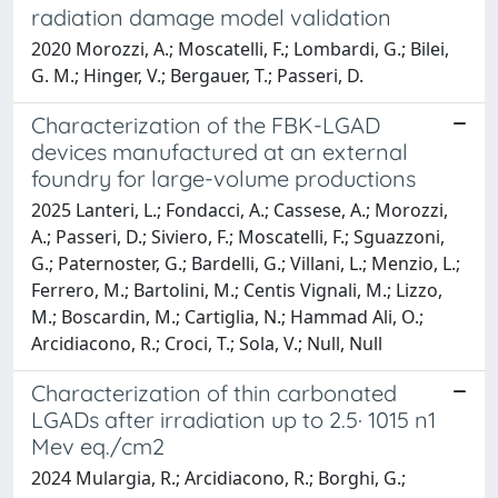
radiation damage model validation
2020 Morozzi, A.; Moscatelli, F.; Lombardi, G.; Bilei,
G. M.; Hinger, V.; Bergauer, T.; Passeri, D.
Characterization of the FBK-LGAD
devices manufactured at an external
foundry for large-volume productions
2025 Lanteri, L.; Fondacci, A.; Cassese, A.; Morozzi,
A.; Passeri, D.; Siviero, F.; Moscatelli, F.; Sguazzoni,
G.; Paternoster, G.; Bardelli, G.; Villani, L.; Menzio, L.;
Ferrero, M.; Bartolini, M.; Centis Vignali, M.; Lizzo,
M.; Boscardin, M.; Cartiglia, N.; Hammad Ali, O.;
Arcidiacono, R.; Croci, T.; Sola, V.; Null, Null
Characterization of thin carbonated
LGADs after irradiation up to 2.5· 1015 n1
Mev eq./cm2
2024 Mulargia, R.; Arcidiacono, R.; Borghi, G.;