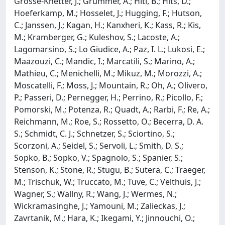
Grosse-Knetter, J.; Grummer, A.; Hiti, B.; Hits, D.;
Hoeferkamp, M.; Hosselet, J.; Hugging, F.; Hutson,
C.; Janssen, J.; Kagan, H.; Kanxheri, K.; Kass, R.; Kis,
M.; Kramberger, G.; Kuleshov, S.; Lacoste, A.;
Lagomarsino, S.; Lo Giudice, A.; Paz, I. L.; Lukosi, E.;
Maazouzi, C.; Mandic, I.; Marcatili, S.; Marino, A.;
Mathieu, C.; Menichelli, M.; Mikuz, M.; Morozzi, A.;
Moscatelli, F.; Moss, J.; Mountain, R.; Oh, A.; Olivero,
P.; Passeri, D.; Pernegger, H.; Perrino, R.; Picollo, F.;
Pomorski, M.; Potenza, R.; Quadt, A.; Rarbi, F.; Re, A.;
Reichmann, M.; Roe, S.; Rossetto, O.; Becerra, D. A.
S.; Schmidt, C. J.; Schnetzer, S.; Sciortino, S.;
Scorzoni, A.; Seidel, S.; Servoli, L.; Smith, D. S.;
Sopko, B.; Sopko, V.; Spagnolo, S.; Spanier, S.;
Stenson, K.; Stone, R.; Stugu, B.; Sutera, C.; Traeger,
M.; Trischuk, W.; Truccato, M.; Tuve, C.; Velthuis, J.;
Wagner, S.; Wallny, R.; Wang, J.; Wermes, N.;
Wickramasinghe, J.; Yamouni, M.; Zalieckas, J.;
Zavrtanik, M.; Hara, K.; Ikegami, Y.; Jinnouchi, O.;