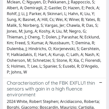
Mclean, C; Nguyen, D; Pekkanen, J; Rappoccio, S;
Albert, A; Demiragli, Z; Gastler, D; Hazen, E; Peck, A;
Rohlf, J; Li, J; Parker, A; Skinnari, L; Hahn, K; Liu, Y;
Sung, K; Basnet, A; Hill, Cs; Wei, K; Winer, B; Yates, B;
Malik, S; Norberg, S; Vargas, Jer; Chawla, R; Das, S;
Jones, M; Jung, A; Koshy, A; Liu, M; Negro, G;
Thieman, J; Cheng, T; Dolen, J; Parashar, N; Ecklund,
Km; Freed, S; Kumar, A; Nussbaum, T; Demina, R;
Dulemba, J; Hindrichs, O; Korjenevski, S; Gershtein,
Y; Halkiadakis, E; Hart, A; Kurup, C; Lath, A; Nash, K;
Osherson, M; Schnetzer, S; Stone, R; Xia, C; Fiorendi,
S; Holmes, T; Lee, L; Spanier, S; Eusebi, R; D'Angelo,
P; Johns, W
Characterisation of the FBK EXFLU1 thin
sensors with gain in a high fluence
environment
2024 White, Robert Stephen; Arcidiacono, Roberta;
Borghi, Giacomo; Boscardin, Maurizio; Cartiglia,