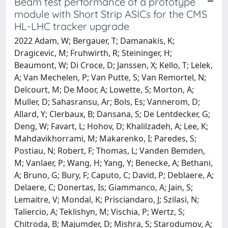
Beam test performance of a prototype
module with Short Strip ASICs for the CMS
HL-LHC tracker upgrade
2022 Adam, W; Bergauer, T; Damanakis, K;
Dragicevic, M; Fruhwirth, R; Steininger, H;
Beaumont, W; Di Croce, D; Janssen, X; Kello, T; Lelek,
A; Van Mechelen, P; Van Putte, S; Van Remortel, N;
Delcourt, M; De Moor, A; Lowette, S; Morton, A;
Muller, D; Sahasransu, Ar; Bols, Es; Vannerom, D;
Allard, Y; Clerbaux, B; Dansana, S; De Lentdecker, G;
Deng, W; Favart, L; Hohov, D; Khalilzadeh, A; Lee, K;
Mahdavikhorrami, M; Makarenko, I; Paredes, S;
Postiau, N; Robert, F; Thomas, L; Vanden Bemden,
M; Vanlaer, P; Wang, H; Yang, Y; Benecke, A; Bethani,
A; Bruno, G; Bury, F; Caputo, C; David, P; Deblaere, A;
Delaere, C; Donertas, Is; Giammanco, A; Jain, S;
Lemaitre, V; Mondal, K; Prisciandaro, J; Szilasi, N;
Taliercio, A; Teklishyn, M; Vischia, P; Wertz, S;
Chitroda, B; Majumder, D; Mishra, S; Starodumov, A;