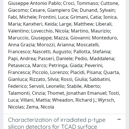
Giuseppe Antonio Pablo; Croci, Tommaso; Cuttone,
Giacomo; Cesare, Giampiero De; Dunand, Sylvain;
Fabi, Michele; Frontini, Luca; Grimani, Catia; Ionica,
Maria; Kanxheri, Keida; Large, Matthew; Liberali,
Valentino; Lovecchio, Nicola; Martino, Maurizio;
Maruccio, Giuseppe; Mazza, Giovanni; Monteduro,
Anna Grazia; Morozzi, Arianna; Moscatelli,
Francesco; Nascetti, Augusto; Pallotta, Stefania;
Papi, Andrea; Passeri, Daniele; Pedio, Maddalena;
Petasecca, Marco; Petringa, Giada; Peverini,
Francesca; Piccolo, Lorenzo; Placidi, Pisana; Quarta,
Gianluca; Rizzato, Silvia; Rossi, Giulia; Sabbatini,
Federico; Servoli, Leonello; Stabile, Alberto;
Talamonti, Cinzia; Thomet, Jonathan Emanuel; Tosti,
Luca; Villani, Mattia; Wheadon, Richard J.; Wyrsch,
Nicolas; Zema, Nicola
Characterization of irradiated p-type
silicon detectors for TCAD surface