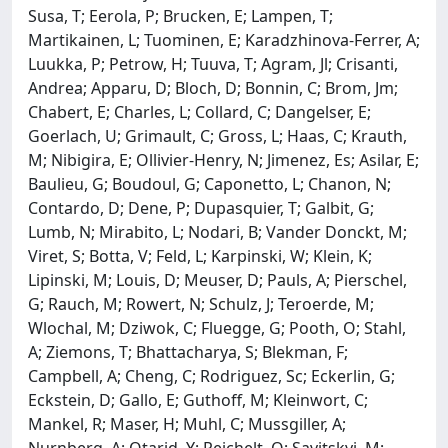
Susa, T; Eerola, P; Brucken, E; Lampen, T;
Martikainen, L; Tuominen, E; Karadzhinova-Ferrer, A;
Luukka, P; Petrow, H; Tuuva, T; Agram, Jl; Crisanti,
Andrea; Apparu, D; Bloch, D; Bonnin, C; Brom, Jm;
Chabert, E; Charles, L; Collard, C; Dangelser, E;
Goerlach, U; Grimault, C; Gross, L; Haas, C; Krauth,
M; Nibigira, E; Ollivier-Henry, N; Jimenez, Es; Asilar, E;
Baulieu, G; Boudoul, G; Caponetto, L; Chanon, N;
Contardo, D; Dene, P; Dupasquier, T; Galbit, G;
Lumb, N; Mirabito, L; Nodari, B; Vander Donckt, M;
Viret, S; Botta, V; Feld, L; Karpinski, W; Klein, K;
Lipinski, M; Louis, D; Meuser, D; Pauls, A; Pierschel,
G; Rauch, M; Rowert, N; Schulz, J; Teroerde, M;
Wlochal, M; Dziwok, C; Fluegge, G; Pooth, O; Stahl,
A; Ziemons, T; Bhattacharya, S; Blekman, F;
Campbell, A; Cheng, C; Rodriguez, Sc; Eckerlin, G;
Eckstein, D; Gallo, E; Guthoff, M; Kleinwort, C;
Mankel, R; Maser, H; Muhl, C; Mussgiller, A;
Nurnberg, A; Otarid, Y; Reichelt, O; Savitskyi, M;