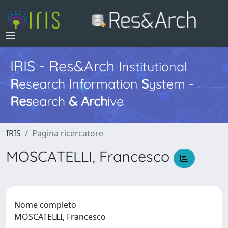
IRIS - Res&Arch
I
nstitutional
R
esearch
I
nformation
S
ystem -
Res
earch
&
Arch
ive
IRIS
Pagina ricercatore
MOSCATELLI, Francesco
Nome completo
MOSCATELLI, Francesco