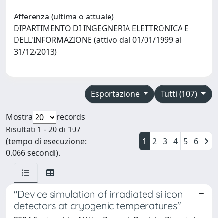
Afferenza (ultima o attuale)
DIPARTIMENTO DI INGEGNERIA ELETTRONICA E
DELL'INFORMAZIONE (attivo dal 01/01/1999 al
31/12/2013)
Esportazione
Tutti (107)
Mostra
records
Risultati 1 - 20 di 107
(tempo di esecuzione:
1
2
3
4
5
6
0.066 secondi).
"Device simulation of irradiated silicon
detectors at cryogenic temperatures"