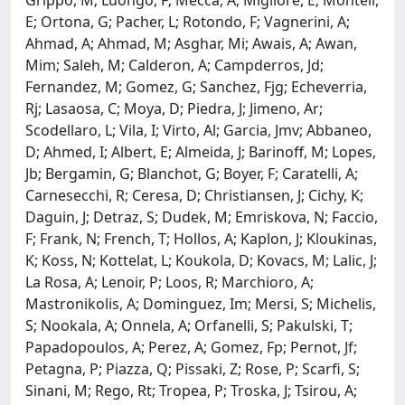
E; Ortona, G; Pacher, L; Rotondo, F; Vagnerini, A;
Ahmad, A; Ahmad, M; Asghar, Mi; Awais, A; Awan,
Mim; Saleh, M; Calderon, A; Campderros, Jd;
Fernandez, M; Gomez, G; Sanchez, Fjg; Echeverria,
Rj; Lasaosa, C; Moya, D; Piedra, J; Jimeno, Ar;
Scodellaro, L; Vila, I; Virto, Al; Garcia, Jmv; Abbaneo,
D; Ahmed, I; Albert, E; Almeida, J; Barinoff, M; Lopes,
Jb; Bergamin, G; Blanchot, G; Boyer, F; Caratelli, A;
Carnesecchi, R; Ceresa, D; Christiansen, J; Cichy, K;
Daguin, J; Detraz, S; Dudek, M; Emriskova, N; Faccio,
F; Frank, N; French, T; Hollos, A; Kaplon, J; Kloukinas,
K; Koss, N; Kottelat, L; Koukola, D; Kovacs, M; Lalic, J;
La Rosa, A; Lenoir, P; Loos, R; Marchioro, A;
Mastronikolis, A; Dominguez, Im; Mersi, S; Michelis,
S; Nookala, A; Onnela, A; Orfanelli, S; Pakulski, T;
Papadopoulos, A; Perez, A; Gomez, Fp; Pernot, Jf;
Petagna, P; Piazza, Q; Pissaki, Z; Rose, P; Scarfi, S;
Sinani, M; Rego, Rt; Tropea, P; Troska, J; Tsirou, A;