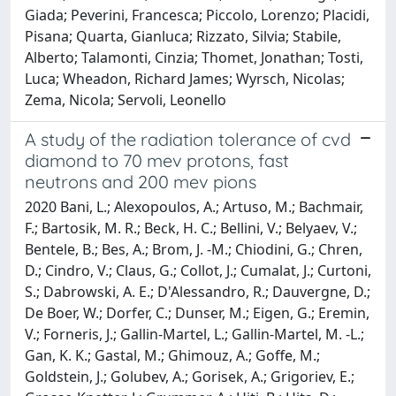
Giada; Peverini, Francesca; Piccolo, Lorenzo; Placidi,
Pisana; Quarta, Gianluca; Rizzato, Silvia; Stabile,
Alberto; Talamonti, Cinzia; Thomet, Jonathan; Tosti,
Luca; Wheadon, Richard James; Wyrsch, Nicolas;
Zema, Nicola; Servoli, Leonello
A study of the radiation tolerance of cvd
diamond to 70 mev protons, fast
neutrons and 200 mev pions
2020 Bani, L.; Alexopoulos, A.; Artuso, M.; Bachmair,
F.; Bartosik, M. R.; Beck, H. C.; Bellini, V.; Belyaev, V.;
Bentele, B.; Bes, A.; Brom, J. -M.; Chiodini, G.; Chren,
D.; Cindro, V.; Claus, G.; Collot, J.; Cumalat, J.; Curtoni,
S.; Dabrowski, A. E.; D'Alessandro, R.; Dauvergne, D.;
De Boer, W.; Dorfer, C.; Dunser, M.; Eigen, G.; Eremin,
V.; Forneris, J.; Gallin-Martel, L.; Gallin-Martel, M. -L.;
Gan, K. K.; Gastal, M.; Ghimouz, A.; Goffe, M.;
Goldstein, J.; Golubev, A.; Gorisek, A.; Grigoriev, E.;