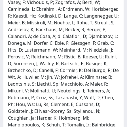
Vasey, F; Vichoudis, P; Zografos, A; Bertl, W;
Caminada, L; Ebrahimi, A; Erdmann, W; Horisberger,
R; Kaestli, Hc; Kotlinski, D; Lange, C; Langenegger, U;
Meier, B; Missiroli, M; Noehte, L; Rohe, T; Streuli, S;
Androsov, K; Backhaus, M; Becker, R; Berger, P;
Calandri, A; de Cosa, A; di Calafiori, D; Djambazov, L;
Donega, M; Dorfer, C; Eble, F; Glessgen, F; Grab, C;
Hits, D; Lustermann, W; Meinhard, M; Niedziela, J;
Perovic, V; Reichmann, M; Ristic, B; Roeser, U; Ruini,
D; Sorensen, J; Wallny, R; Bartschi, P; Bosiger, K;
Brzhechko, D; Canelli, F; Cormier, K; Del Burgo, R; De
Wit, A; Huwiler, M; Jin, W; Jofrehei, A; Kilminster, B;
Leontsinis, S; Liechti, Sp; Macchiolo, A; Maier, R;
Mikuni, V; Molinatti, U; Neutelings, I; Reimers, A;
Robmann, P; Cruz, Ss; Takahashi, Y; Wolf, D; Chen,
Ph; Hou, Ws; Lu, Rs; Clement, E; Cussans, D;
Goldstein, J; El Nasr-Storey, Ss; Stylianou, N;
Coughlan, Ja; Harder, K; Holmberg, Ml;
Manolopoulos, K; Schuh, T; Tomalin, Ir; Bainbridge,