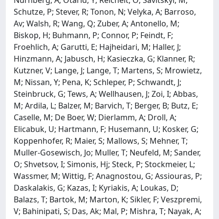
Schutze, P; Stever, R; Tonon, N; Velyka, A; Barroso,
Av; Walsh, R; Wang, Q; Zuber, A; Antonello, M;
Biskop, H; Buhmann, P; Connor, P; Feindt, F;
Froehlich, A; Garutti, E; Hajheidari, M; Haller, J;
Hinzmann, A; Jabusch, H; Kasieczka, G; Klanner, R;
Kutzner, V; Lange, J; Lange, T; Martens, S; Mrowietz,
M; Nissan, Y; Pena, K; Schleper, P; Schwandt, J;
Steinbruck, G; Tews, A; Wellhausen, J; Zoi, I; Abbas,
M; Ardila, L; Balzer, M; Barvich, T; Berger, B; Butz, E;
Caselle, M; De Boer, W; Dierlamm, A; Droll, A;
Elicabuk, U; Hartmann, F; Husemann, U; Kosker, G;
Koppenhofer, R; Maier, S; Mallows, S; Mehner, T;
Muller-Gosewisch, Jo; Muller, T; Neufeld, M; Sander,
O; Shvetsov, I; Simonis, Hj; Steck, P; Stockmeier, L;
Wassmer, M; Wittig, F; Anagnostou, G; Assiouras, P;
Daskalakis, G; Kazas, I; Kyriakis, A; Loukas, D;
Balazs, T; Bartok, M; Marton, K; Sikler, F; Veszpremi,
V; Bahinipati, S; Das, Ak; Mal, P; Mishra, T; Nayak, A;