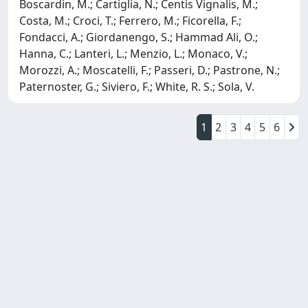
Boscardin, M.; Cartiglia, N.; Centis Vignalis, M.;
Costa, M.; Croci, T.; Ferrero, M.; Ficorella, F.;
Fondacci, A.; Giordanengo, S.; Hammad Ali, O.;
Hanna, C.; Lanteri, L.; Menzio, L.; Monaco, V.;
Morozzi, A.; Moscatelli, F.; Passeri, D.; Pastrone, N.;
Paternoster, G.; Siviero, F.; White, R. S.; Sola, V.
1
2
3
4
5
6
Powered by
IRIS
-
about IRIS
-
Utilizzo dei cookie
Copyright © 2026