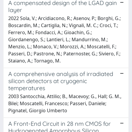
A compensated design of the LGAD gain
layer
2022 Sola, V.; Arcidiacono, R.; Asenov, P.; Borghi, G.;
Boscardin, M.; Cartiglia, N.; Vignali, M. C.; Croci, T.;
Ferrero, M.; Fondacci, A.; Gioachin, G.;
Giordanengo, S.; Lantieri, L.; Mandurrino, M.;
Menzio, L.; Monaco, V.; Morozzi, A.; Moscatelli, F.;
Passeri, D.; Pastrone, N.; Paternoster, G.; Siviero, F.;
Staiano, A.; Tornago, M.
A comprehensive analysis of irradiated
silicon detectors at cryogenic
temperatures
2003 Santocchia, Attilio; B., Macevoy; G., Hall; G. M.,
Bilei; Moscatelli, Francesco; Passeri, Daniele;
Pignatel, Giorgio Umberto
A Front-End Circuit in 28 nm CMOS for
Hydrogenated Amorphous Silicon