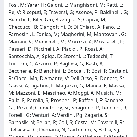
Tosi, M; Yarar, H; Gaioni, L; Manghisoni, M; Ratti, L;
Re, V; Riceputi, E; Traversi, G; Asenov, P; Baldinelli, G;
Bianchi, F; Bilei, Gm; Bizzaglia, S; Caprai, M;
Checcucci, B; Ciangottini, D; Di Chiaro, A; Fano, L;
Farnesini, L; Ionica, M; Magherini, M; Mantovani, G;
Mariani, V; Menichelli, M; Morozzi, A; Moscatelli, F;
Passeri, D; Piccinelli, A; Placidi, P; Rossi, A;
Santocchia, A; Spiga, D; Storchi, L; Tedeschi, T;
Turrioni, C; Azzurri, P; Bagliesi, G; Basti, A;
Beccherle, R; Bianchini, L; Boccali, T; Bosi, F; Castaldi,
R; Ciocci, Ma; D'Amante, V; Dell'Orso, R; Donato, S;
Giassi, A; Ligabue, F; Magazzu, G; Manca, E; Massa,
M; Mazzoni, E; Messineo, A; Moggi, A; Musich, M;
Palla, F; Parolia, S; Prosperi, P; Raffaelli, F; Sanchez,
Gr; Rizzi, A; Chowdhury, Sr; Spagnolo, P; Tenchini, R;
Tonelli, G; Venturi, A; Verdini, Pg; Zagaria, S;
Bartosik, N; Bellan, R; Coli, S; Costa, M; Covarelli, R;
Dellacasa, G; Demaria, N; Garbolino, S; Botta, Sg;
Grippo, M; Luongo, F; Mecca, A; Migliore, E; Monteil,