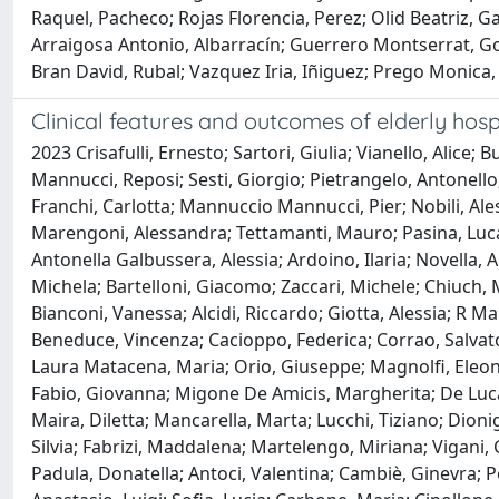
Raquel, Pacheco; Rojas Florencia, Perez; Olid Beatriz, G
Arraigosa Antonio, Albarracín; Guerrero Montserrat, Go
Bran David, Rubal; Vazquez Iria, Iñiguez; Prego Monica,
Clinical features and outcomes of elderly hosp
2023 Crisafulli, Ernesto; Sartori, Giulia; Vianello, Alic
Mannucci, Reposi; Sesti, Giorgio; Pietrangelo, Antonello
Franchi, Carlotta; Mannuccio Mannucci, Pier; Nobili, Ales
Marengoni, Alessandra; Tettamanti, Mauro; Pasina, Luca; 
Antonella Galbussera, Alessia; Ardoino, Ilaria; Novella, A
Michela; Bartelloni, Giacomo; Zaccari, Michele; Chiuch, 
Bianconi, Vanessa; Alcidi, Riccardo; Giotta, Alessia; R 
Beneduce, Vincenza; Cacioppo, Federica; Corrao, Salvato
Laura Matacena, Maria; Orio, Giuseppe; Magnolfi, Eleonor
Fabio, Giovanna; Migone De Amicis, Margherita; De Luca,
Maira, Diletta; Mancarella, Marta; Lucchi, Tiziano; Dioni
Silvia; Fabrizi, Maddalena; Martelengo, Miriana; Vigani, G
Padula, Donatella; Antoci, Valentina; Cambiè, Ginevra; Po