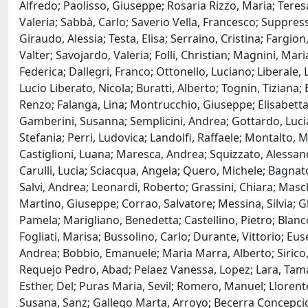
Alfredo; Paolisso, Giuseppe; Rosaria Rizzo, Maria; Teresa
Valeria; Sabbà, Carlo; Saverio Vella, Francesco; Suppressa
Giraudo, Alessia; Testa, Elisa; Serraino, Cristina; Fargion
Valter; Savojardo, Valeria; Folli, Christian; Magnini, Mari
Federica; Dallegri, Franco; Ottonello, Luciano; Liberale, 
Lucio Liberato, Nicola; Buratti, Alberto; Tognin, Tiziana;
Renzo; Falanga, Lina; Montrucchio, Giuseppe; Elisabetta, G
Gamberini, Susanna; Semplicini, Andrea; Gottardo, Lucia
Stefania; Perri, Ludovica; Landolfi, Raffaele; Montalto, Ma
Castiglioni, Luana; Maresca, Andrea; Squizzato, Alessandr
Carulli, Lucia; Sciacqua, Angela; Quero, Michele; Bagna
Salvi, Andrea; Leonardi, Roberto; Grassini, Chiara; Masch
Martino, Giuseppe; Corrao, Salvatore; Messina, Silvia; Gh
Pamela; Marigliano, Benedetta; Castellino, Pietro; Blan
Fogliati, Marisa; Bussolino, Carlo; Durante, Vittorio; Eu
Andrea; Bobbio, Emanuele; Maria Marra, Alberto; Sirico
Requejo Pedro, Abad; Pelaez Vanessa, Lopez; Lara, Tama
Esther, Del; Puras Maria, Sevil; Romero, Manuel; Llorente
Susana, Sanz; Gallego Marta, Arroyo; Becerra Concep