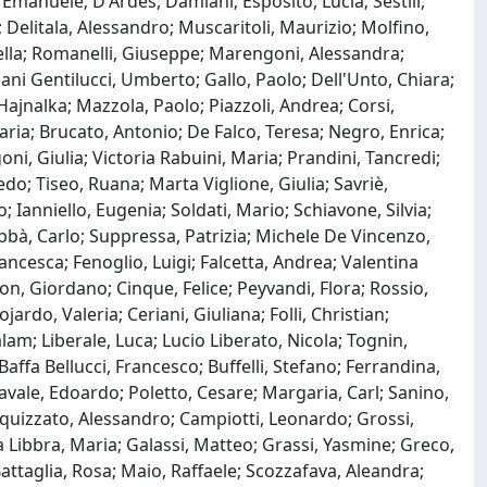
 Emanuele; D'Ardes, Damiani; Esposito, Lucia; Sestili,
Delitala, Alessandro; Muscaritoli, Maurizio; Molfino,
riella; Romanelli, Giuseppe; Marengoni, Alessandra;
iani Gentilucci, Umberto; Gallo, Paolo; Dell'Unto, Chiara;
 Hajnalka; Mazzola, Paolo; Piazzoli, Andrea; Corsi,
aria; Brucato, Antonio; De Falco, Teresa; Negro, Enrica;
ni, Giulia; Victoria Rabuini, Maria; Prandini, Tancredi;
edo; Tiseo, Ruana; Marta Viglione, Giulia; Savriè,
 Ianniello, Eugenia; Soldati, Mario; Schiavone, Silvia;
abbà, Carlo; Suppressa, Patrizia; Michele De Vincenzo,
ncesca; Fenoglio, Luigi; Falcetta, Andrea; Valentina
gon, Giordano; Cinque, Felice; Peyvandi, Flora; Rossio,
rdo, Valeria; Ceriani, Giuliana; Folli, Christian;
lam; Liberale, Luca; Lucio Liberato, Nicola; Tognin,
Baffa Bellucci, Francesco; Buffelli, Stefano; Ferrandina,
avale, Edoardo; Poletto, Cesare; Margaria, Carl; Sanino,
Squizzato, Alessandro; Campiotti, Leonardo; Grossi,
ia Libbra, Maria; Galassi, Matteo; Grassi, Yasmine; Greco,
; Battaglia, Rosa; Maio, Raffaele; Scozzafava, Aleandra;