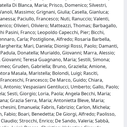
tella Di Blanca, Maria; Prisco, Domenico; Silvestri,
anoli, Massimo; Grignani, Giulia; Casella, Gianluca;
anessa; Paciullo, Francesco; Nuti, Ranuccio; Valenti,
menico; Olivieri, Oliviero; Matteazzi, Thomas; Barbagallo,
ghi Pasini, Franco; Leopoldo Capecchi, Pier; Bicchi,
nnaro, Carla; Postiglione, Alfredo; Rosaria Barbella,
rgherita; Mari, Daniela; Dionigi Rossi, Paolo; Damanti,
Padula, Donatella; Murialdo, Giovanni; Marra, Alessio;
ì, Giovanni; Teresa Guagnano, Maria; Sestili, Simona;
omeo; Gruden, Gabriella; Bruno, Graziella; Amione,
ora Masala, Maristella; Bolondi, Luigi; Rasciti,
e; Franceschi, Francesco; De Marco, Guido; Chiara,
, Antonio; Vespasiani Gentilucci, Umberto; Gallo, Paolo;
la; Sesti, Giorgio; Loria, Paola; Angela Becchi, Maria;
ana; Grazia Serra, Maria; Antonietta Bleve, Maria;
chesini, Emanuela; Fabris, Fabrizio; Carlon, Michela;
, Fabio; Boari, Benedetta; De Giorgi, Alfredo; Paolisso,
 Claudio; Strocchi, Enrico; De Sando, Valeria; Sabbà,