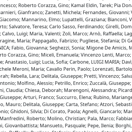
ancesco; Roberto Corazza, Gino; Kamal Eldin, Tarek; Pia Dona
arnieri, Gianfranco; Zanetti, Michela; Fernandes, Giovanni; V
i, Giacomo; Mannarino, Elmo; Lupattelli, Graziana; Bianconi, V
erto; Salvatore, Teresa; Carlo Sasso, Ferdinando; Girelli, Do
Calvo, Luigi; Maria, Valenti; Zoli, Marco; Arnò, Raffaella; La
gine, Maria; Pappagallo, Fabrizio; Pugliese, Stefania; Di Ge
CA; Fabio, Giovanna; Seghezzi, Sonia; Migone De Amicis, Ma
rto Corazza, Gino; Miceli, Emanuela; Vincenzo Lenti, Marco; 
de; Anastasio, Luigi; Lucia, Sofia; Carbone, LUIGI MARIA; Dav
hele Meroni, Maria; Cavallo Perin, Paolo; Lorenzati, Bartol
h; Rebella, Lara; Delitala, Giuseppe; Pretti, Vincenzo; Salvat
 Antonio; Molfino, Alessio; Petrillo, Enrico; Zuccalà, Giusepp
ni, Claudia; Chiesa, Deborah; Marengoni, Alessandra; Picardi
, Giuseppe; Arturi, Franco; Succurro, Elena; Rubino, Mariange
 Mauro; Delitala, Giuseppe; Carta, Stefano; Atzori, Sebasti
o; Ghidoni, Silvia; Di Corato, Paola; Agnelli, Giancarlo; Mar
 Manfredini, Roberto; Molino, Christian; Pala, Marco; Fabbian
ni, Giovanbattista; Mansueto, Pasquale; Pepe, Ilenia; Borghi,