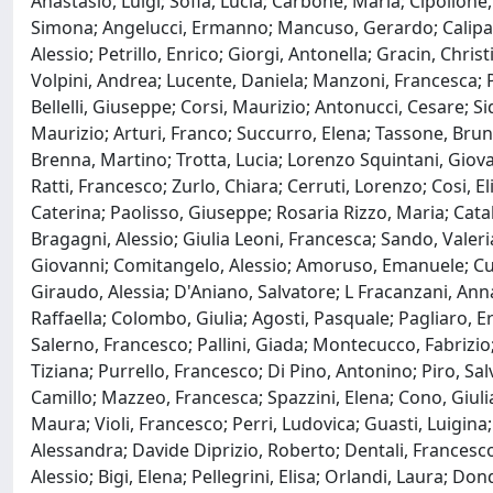
Anastasio, Luigi; Sofia, Lucia; Carbone, Maria; Cipollone
Simona; Angelucci, Ermanno; Mancuso, Gerardo; Calipari,
Alessio; Petrillo, Enrico; Giorgi, Antonella; Gracin, Ch
Volpini, Andrea; Lucente, Daniela; Manzoni, Francesca; Pi
Bellelli, Giuseppe; Corsi, Maurizio; Antonucci, Cesare; Si
Maurizio; Arturi, Franco; Succurro, Elena; Tassone, Brun
Brenna, Martino; Trotta, Lucia; Lorenzo Squintani, Giovann
Ratti, Francesco; Zurlo, Chiara; Cerruti, Lorenzo; Cosi, E
Caterina; Paolisso, Giuseppe; Rosaria Rizzo, Maria; Catala
Bragagni, Alessio; Giulia Leoni, Francesca; Sando, Valer
Giovanni; Comitangelo, Alessio; Amoruso, Emanuele; Cust
Giraudo, Alessia; D'Aniano, Salvatore; L Fracanzani, Anna
Raffaella; Colombo, Giulia; Agosti, Pasquale; Pagliaro, Er
Salerno, Francesco; Pallini, Giada; Montecucco, Fabrizio;
Tiziana; Purrello, Francesco; Di Pino, Antonino; Piro, Salv
Camillo; Mazzeo, Francesca; Spazzini, Elena; Cono, Giuli
Maura; Violi, Francesco; Perri, Ludovica; Guasti, Luigin
Alessandra; Davide Diprizio, Roberto; Dentali, Francesco;
Alessio; Bigi, Elena; Pellegrini, Elisa; Orlandi, Laura; Do