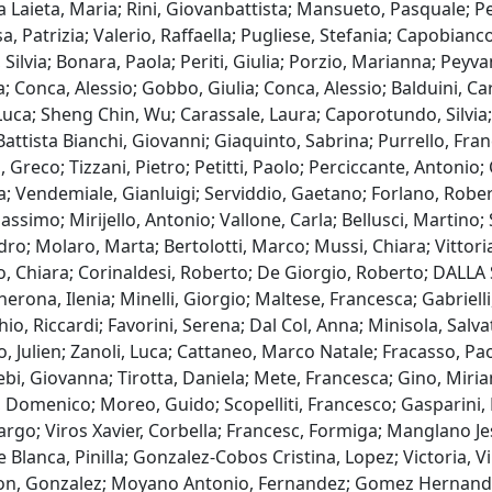
 Laieta, Maria; Rini, Giovanbattista; Mansueto, Pasquale; Pe
, Patrizia; Valerio, Raffaella; Pugliese, Stefania; Capobianco
, Silvia; Bonara, Paola; Periti, Giulia; Porzio, Marianna; Peyv
a; Conca, Alessio; Gobbo, Giulia; Conca, Alessio; Balduini, Car
Luca; Sheng Chin, Wu; Carassale, Laura; Caporotundo, Silvia; T
 Battista Bianchi, Giovanni; Giaquinto, Sabrina; Purrello, Fra
reco; Tizzani, Pietro; Petitti, Paolo; Perciccante, Antonio; C
; Vendemiale, Gianluigi; Serviddio, Gaetano; Forlano, Rober
ssimo; Mirijello, Antonio; Vallone, Carla; Bellusci, Martino; S
o; Molaro, Marta; Bertolotti, Marco; Mussi, Chiara; Vittoria 
to, Chiara; Corinaldesi, Roberto; De Giorgio, Roberto; DALL
erona, Ilenia; Minelli, Giorgio; Maltese, Francesca; Gabriell
io, Riccardi; Favorini, Serena; Dal Col, Anna; Minisola, Salv
co, Julien; Zanoli, Luca; Cattaneo, Marco Natale; Fracasso, 
sebi, Giovanna; Tirotta, Daniela; Mete, Francesca; Gino, Miri
, Domenico; Moreo, Guido; Scopelliti, Francesco; Gasparini,
rgo; Viros Xavier, Corbella; Francesc, Formiga; Manglano Je
 Blanca, Pinilla; Gonzalez-Cobos Cristina, Lopez; Victoria, V
cion, Gonzalez; Moyano Antonio, Fernandez; Gomez Hernand