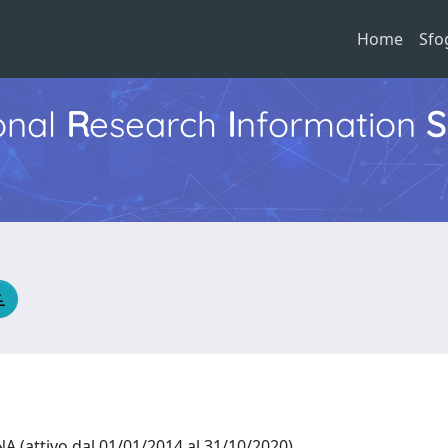
Home
Sfo
ional
R
esearch
I
nformation
S
(attivo dal 01/01/2014 al 31/10/2020)