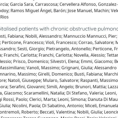
arcia; Garcia Sara, Carrascosa; Cervellera Alfonso, Gonzalez
doy; Ramos Miguel Ángel, Barón; Jose Manuel, Machin; Veleir
 Rios
italised patients with chronic obstructive pulmona
e; Busti, Fabiana; Nobili, Alessandro; Mannuccio Mannucci, Pie
; Perticone, Francesco; Violi, Francesco; Corrao, Salvatore
sandro; Sesti, Giorgio; Pietrangelo, Antonello; Perticone, Fr
Franchi, Carlotta; Franchi, Carlotta; Novella, Alessio; Tett
lessio; Prisco, Domenico; Silvestri, Elena; Emmi, Giacomo; Bet
Massimiliano; Vanoli, Massimo; Grignani, Giulia; Alessandro P
Mannarino, Massimo; Girelli, Domenico; Busti, Fabiana; Marc
re; Natoli, Giuseppe; Mularo, Salvatore; Raspanti, Massimo; 
a; Serafini, Giovanni; Simili, Angelo; Brunori, Mattia; Lazza
 Giacomo; Scaramellini, Natalia; Di Stefano, Valeria; Leoni
gi Rossi, Paolo; Clerici, Marta; Leoni, Simona; Danuta Di Maur
iulia; Nicolini, Paola; Di Sabatino, Antonio; Miceli, Emanuela;
ntremoli, Roberto; Beccati, Valentina; Nobili, Giulia; Leonci