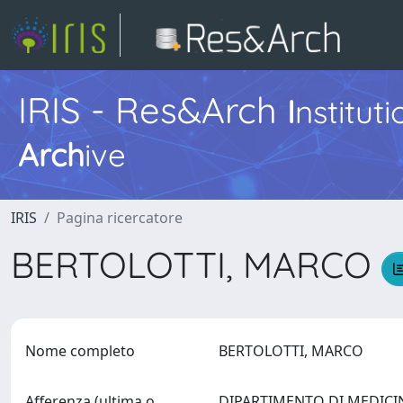
IRIS - Res&Arch
I
nstitut
Arch
ive
IRIS
Pagina ricercatore
BERTOLOTTI, MARCO
Nome completo
BERTOLOTTI, MARCO
Afferenza (ultima o
DIPARTIMENTO DI MEDICINA 