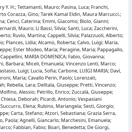
y Y. H.; Tettamanti, Mauro; Pasina, Luca; Franchi,
erto Corazza, Gino; Tarek Kamal Eldin, Maura Marcucci.;
ena; Cenci, Caterina; Emmi, Giacomo; Biolo, Gianni;
nardi, Mauro; Li Bassi, Silvia; Santi, Luca; Zaccherini,
to; Ruvio, Martina; Cappelli, Silvia; Palazzuoli, Alberto;
o; Plances, Lidia; Alcamo, Roberta; Calvo, Luigi; Maria,
iuseppe; Ester Modeo, Maria; Peragine, Maria; Pappagallo,
co; Cappellini, MARIA DOMENICA; Fabio, Giovanna;
ni, Barbara; Miceli, Emanuela; Vincenzo Lenti, Marco;
stasio, Luigi; Lucia, Sofia; Carbone, LUIGI MARIA; Davì,
oni, Maria; Cavallo Perin, Paolo; Lorenzati,
; Rebella, Lara; Delitala, Giuseppe; Pretti, Vincenzo;
Molfino, Alessio; Petrillo, Enrico; Zuccalà, Giuseppe;
 Chiesa, Deborah; Picardi, Antonio; Vespasiani
; Succurro, Elena; Rubino, Mariangela; Sesti, Giorgio;
pe; Carta, Stefano; Atzori, Sebastiana; Grazia Serra,
o, Paola; Agnelli, Giancarlo; Marchesini, Emanuela;
Marco; Fabbian, Fabio; Boari, Benedetta; De Giorgi,