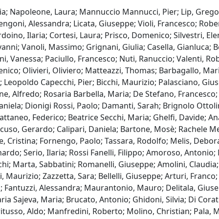
eria; Napoleone, Laura; Mannuccio Mannucci, Pier; Lip, Gregor
engoni, Alessandra; Licata, Giuseppe; Violi, Francesco; Rob
doino, Ilaria; Cortesi, Laura; Prisco, Domenico; Silvestri, El
nni; Vanoli, Massimo; Grignani, Giulia; Casella, Gianluca; Ber
 Vanessa; Paciullo, Francesco; Nuti, Ranuccio; Valenti, Rober
nico; Olivieri, Oliviero; Matteazzi, Thomas; Barbagallo, Mari
nco; Leopoldo Capecchi, Pier; Bicchi, Maurizio; Palasciano, G
lione, Alfredo; Rosaria Barbella, Maria; De Stefano, Frances
niela; Dionigi Rossi, Paolo; Damanti, Sarah; Brignolo Ottoli
ttaneo, Federico; Beatrice Secchi, Maria; Ghelfi, Davide; Ana
uso, Gerardo; Calipari, Daniela; Bartone, Mosè; Rachele Mer
 Cristina; Fornengo, Paolo; Tassara, Rodolfo; Melis, Deborah
ardo; Serio, Ilaria; Rossi Fanelli, Filippo; Amoroso, Antonio; 
hi; Marta, Sabbatini; Romanelli, Giuseppe; Amolini, Claudia;
, Maurizio; Zazzetta, Sara; Bellelli, Giuseppe; Arturi, Franco
; Fantuzzi, Alessandra; Maurantonio, Mauro; Delitala, Giusep
ia Sajeva, Maria; Brucato, Antonio; Ghidoni, Silvia; Di Corat
ritusso, Aldo; Manfredini, Roberto; Molino, Christian; Pala, 