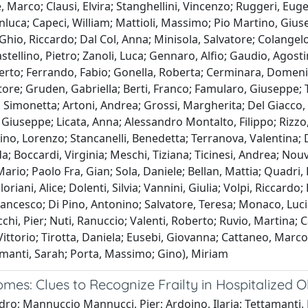
e, Marco; Clausi, Elvira; Stanghellini, Vincenzo; Ruggeri, Euge
uca; Capeci, William; Mattioli, Massimo; Pio Martino, Giuse
hio, Riccardo; Dal Col, Anna; Minisola, Salvatore; Colangelo, 
astellino, Pietro; Zanoli, Luca; Gennaro, Alfio; Gaudio, Agos
lberto; Ferrando, Fabio; Gonella, Roberta; Cerminara, Domenico
ore; Gruden, Gabriella; Berti, Franco; Famularo, Giuseppe; Ta
imonetta; Artoni, Andrea; Grossi, Margherita; Del Giacco, St
Giuseppe; Licata, Anna; Alessandro Montalto, Filippo; Rizzo,
ino, Lorenzo; Stancanelli, Benedetta; Terranova, Valentina; D
; Boccardi, Virginia; Meschi, Tiziana; Ticinesi, Andrea; Nou
ario; Paolo Fra, Gian; Sola, Daniele; Bellan, Mattia; Quadri,
oriani, Alice; Dolenti, Silvia; Vannini, Giulia; Volpi, Riccardo
 Francesco; Di Pino, Antonino; Salvatore, Teresa; Monaco, Lucio
i, Pier; Nuti, Ranuccio; Valenti, Roberto; Ruvio, Martina; Cap
, Vittorio; Tirotta, Daniela; Eusebi, Giovanna; Cattaneo, M
Damanti, Sarah; Porta, Massimo; Gino), Miriam
es: Clues to Recognize Frailty in Hospitalized O
ndro; Mannuccio Mannucci, Pier; Ardoino, Ilaria; Tettamanti,