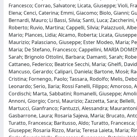
Francesco; Corrao, Salvatore; Licata, Giuseppe; Violi, Fr
Elena; Cenci, Caterina; Emmi, Giacomo; Biolo, Gianni; Gu
Bernardi, Mauro; Li Bassi, Silvia; Santi, Luca; Zaccherin
Roberto; Ruvio, Martina; Cappelli, Silvia; Palazzuoli, Alb
Mario; Plances, Lidia; Alcamo, Roberta; Licata, Giuseppe; 
Maurizio; Palasciano, Giuseppe; Ester Modeo, Maria; Pera
Maria; De Stefano, Francesco; Cappellini, MARIA DOMENI
Sarah; Brignolo Ottolini, Barbara; Damanti, Sarah; Robe
Cattaneo, Federico; Beatrice Secchi, Maria; Ghelfi, Davi
Mancuso, Gerardo; Calipari, Daniela; Bartone, Mosè; Rac
Cristina; Fornengo, Paolo; Tassara, Rodolfo; Melis, Debora
Leonardo; Serio, Ilaria; Rossi Fanelli, Filippo; Amoroso,
Cordischi; Marta, Sabbatini; Romanelli, Giuseppe; Amoli
Annoni, Giorgio; Corsi, Maurizio; Zazzetta, Sara; Bellelli
Martucci, Gianfranco; Fantuzzi, Alessandra; Maurantonio,
Gasbarrone, Laura; Rosaria Sajeva, Maria; Brucato, Antoni
Turatto, Francesca; Baritusso, Aldo; Turatto, Francesca;
Giuseppe; Rosaria Rizzo, Maria; Teresa Laieta, Maria; Ri