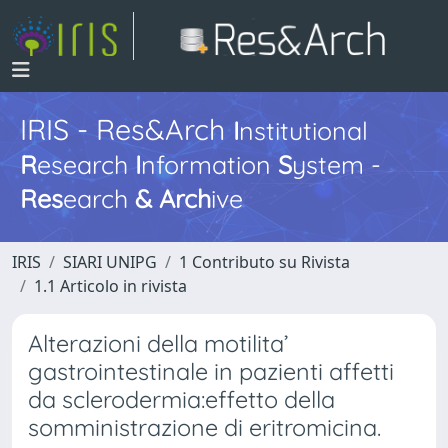
IRIS - Res&Arch
I
nstitutional
R
esearch
I
nformation
S
ystem -
Res
earch
&
Arch
ive
IRIS
SIARI UNIPG
1 Contributo su Rivista
1.1 Articolo in rivista
Alterazioni della motilita’
gastrointestinale in pazienti affetti
da sclerodermia:effetto della
somministrazione di eritromicina.