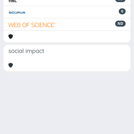
0
ND
social impact
Powered by
IRIS
-
about IRIS
-