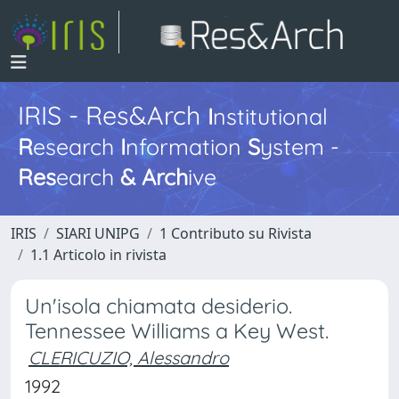
IRIS - Res&Arch
I
nstitutional
R
esearch
I
nformation
S
ystem -
Res
earch
&
Arch
ive
IRIS
SIARI UNIPG
1 Contributo su Rivista
1.1 Articolo in rivista
Un'isola chiamata desiderio.
Tennessee Williams a Key West.
CLERICUZIO, Alessandro
1992