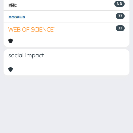
ND
33
32
social impact