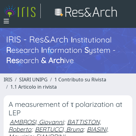
IRIS - Res&Arch
I
nstitutional
R
esearch
I
nformation
S
ystem -
Res
earch
&
Arch
ive
IRIS
SIARI UNIPG
1 Contributo su Rivista
1.1 Articolo in rivista
A measurement of τ polarization at
LEP
AMBROSI, Giovanni
;
BATTISTON,
Roberto
;
BERTUCCI, Bruna
;
BIASINI,