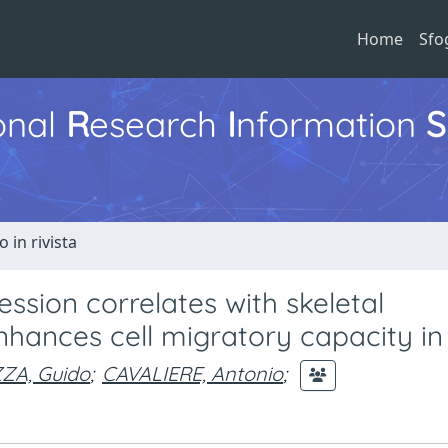
Home
Sfo
ional
R
esearch
I
nformation
S
o in rivista
ession correlates with skeletal
nces cell migratory capacity in v
ZA, Guido
;
CAVALIERE, Antonio
;