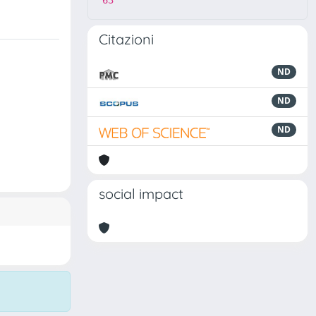
63
Citazioni
ND
ND
ND
social impact