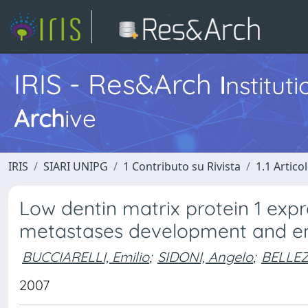
IRIS - Res&Arch
I
nstitut
Arch
ive
IRIS
SIARI UNIPG
1 Contributo su Rivista
1.1 Articol
Low dentin matrix protein 1 expr
metastases development and enha
BUCCIARELLI, Emilio
;
SIDONI, Angelo
;
BELLEZ
2007