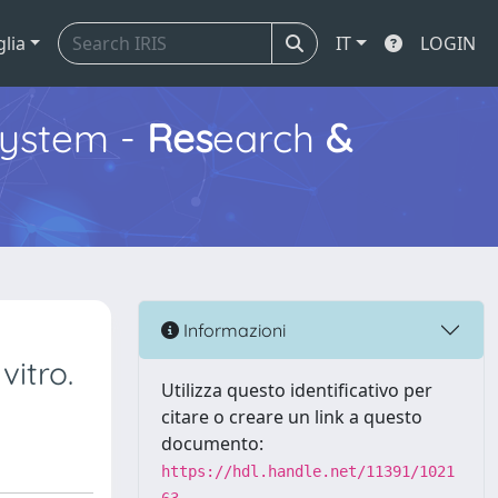
glia
IT
LOGIN
ystem -
Res
earch
&
Informazioni
itro.
Utilizza questo identificativo per
citare o creare un link a questo
documento:
https://hdl.handle.net/11391/1021