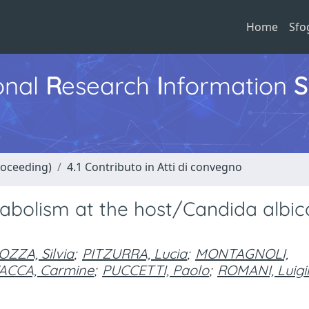
Home
Sfo
ional
R
esearch
I
nformation
S
roceeding)
4.1 Contributo in Atti di convegno
atabolism at the host/Candida albi
OZZA, Silvia
;
PITZURRA, Lucia
;
MONTAGNOLI,
ACCA, Carmine
;
PUCCETTI, Paolo
;
ROMANI, Luigi