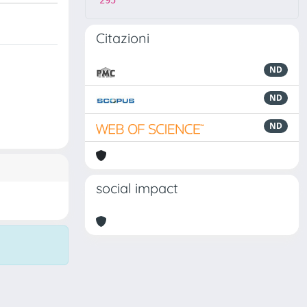
295
Citazioni
ND
ND
ND
social impact