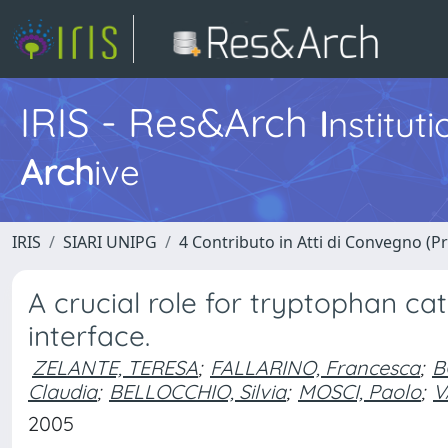
IRIS - Res&Arch
I
nstitut
Arch
ive
IRIS
SIARI UNIPG
4 Contributo in Atti di Convegno (P
A crucial role for tryptophan c
interface.
ZELANTE, TERESA
;
FALLARINO, Francesca
;
B
Claudia
;
BELLOCCHIO, Silvia
;
MOSCI, Paolo
;
V
2005