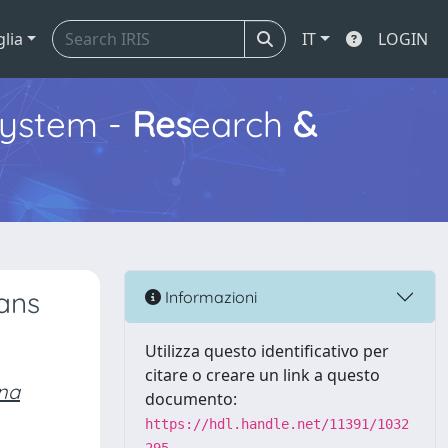
glia
IT
LOGIN
ystem -
Res
earch
&
cans
Informazioni
Utilizza questo identificativo per
citare o creare un link a questo
na
documento:
https://hdl.handle.net/11391/1032