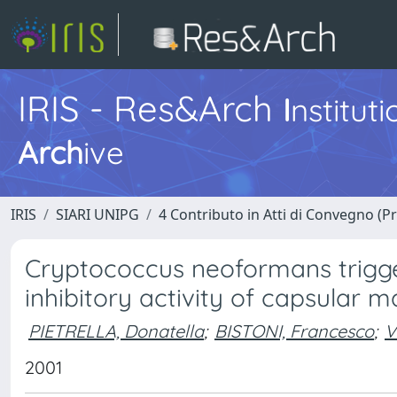
IRIS - Res&Arch
I
nstitut
Arch
ive
IRIS
SIARI UNIPG
4 Contributo in Atti di Convegno (P
Cryptococcus neoformans trigger
inhibitory activity of capsular m
PIETRELLA, Donatella
;
BISTONI, Francesco
;
V
2001