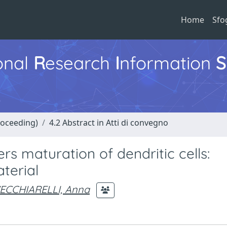
Home
Sfo
ional
R
esearch
I
nformation
S
roceeding)
4.2 Abstract in Atti di convegno
s maturation of dendritic cells:
aterial
ECCHIARELLI, Anna