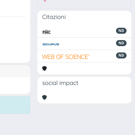
6
Citazioni
ND
ND
ND
social impact