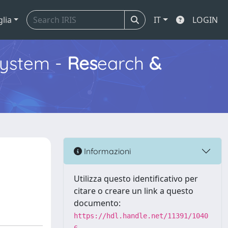
glia
IT
LOGIN
ystem -
Res
earch
&
Informazioni
Utilizza questo identificativo per
citare o creare un link a questo
documento:
https://hdl.handle.net/11391/1040