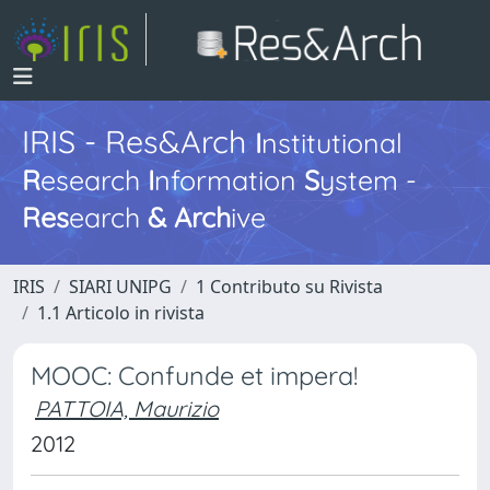
IRIS - Res&Arch
I
nstitutional
R
esearch
I
nformation
S
ystem -
Res
earch
&
Arch
ive
IRIS
SIARI UNIPG
1 Contributo su Rivista
1.1 Articolo in rivista
MOOC: Confunde et impera!
PATTOIA, Maurizio
2012