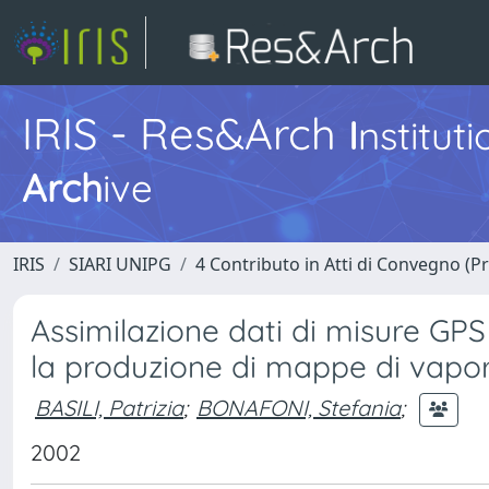
IRIS - Res&Arch
I
nstitut
Arch
ive
IRIS
SIARI UNIPG
4 Contributo in Atti di Convegno (P
Assimilazione dati di misure GPS
la produzione di mappe di vapo
BASILI, Patrizia
;
BONAFONI, Stefania
;
2002