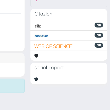
7
Citazioni
ND
ND
ND
social impact