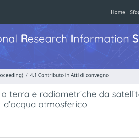
Home
Sfo
ional
R
esearch
I
nformation
S
roceeding)
4.1 Contributo in Atti di convegno
 a terra e radiometriche da satelli
r d’acqua atmosferico