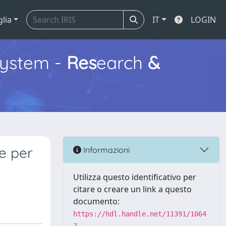
glia
IT
LOGIN
ystem -
Res
earch
&
te per
Informazioni
Utilizza questo identificativo per
citare o creare un link a questo
documento:
https://hdl.handle.net/11391/1064