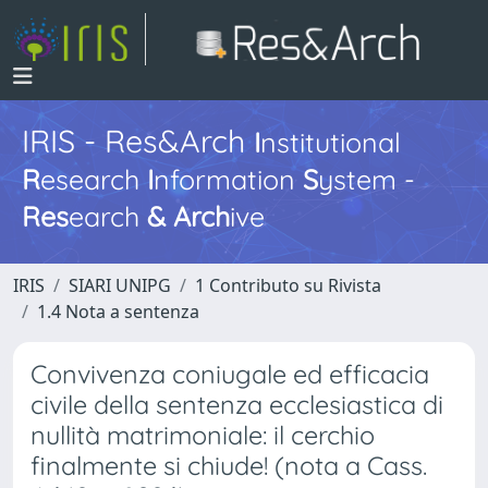
IRIS - Res&Arch
I
nstitutional
R
esearch
I
nformation
S
ystem -
Res
earch
&
Arch
ive
IRIS
SIARI UNIPG
1 Contributo su Rivista
1.4 Nota a sentenza
Convivenza coniugale ed efficacia
civile della sentenza ecclesiastica di
nullità matrimoniale: il cerchio
finalmente si chiude! (nota a Cass.