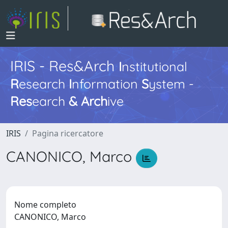
IRIS - Res&Arch
I
nstitutional
R
esearch
I
nformation
S
ystem -
Res
earch
&
Arch
ive
IRIS
Pagina ricercatore
CANONICO, Marco
Nome completo
CANONICO, Marco