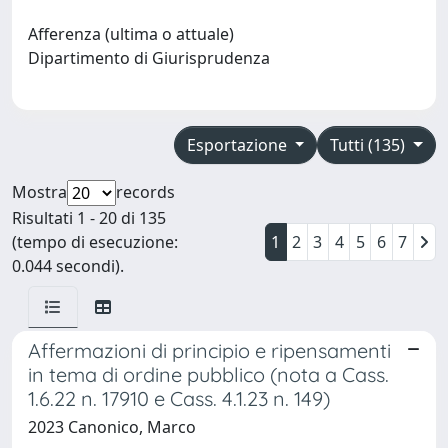
Afferenza (ultima o attuale)
Dipartimento di Giurisprudenza
Esportazione
Tutti (135)
Mostra
records
Risultati 1 - 20 di 135
(tempo di esecuzione:
1
2
3
4
5
6
7
0.044 secondi).
Affermazioni di principio e ripensamenti
in tema di ordine pubblico (nota a Cass.
1.6.22 n. 17910 e Cass. 4.1.23 n. 149)
2023 Canonico, Marco