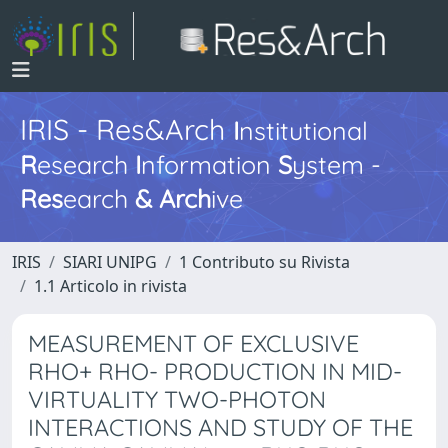
IRIS - Res&Arch
I
nstitutional
R
esearch
I
nformation
S
ystem -
Res
earch
&
Arch
ive
IRIS
SIARI UNIPG
1 Contributo su Rivista
1.1 Articolo in rivista
MEASUREMENT OF EXCLUSIVE
RHO+ RHO- PRODUCTION IN MID-
VIRTUALITY TWO-PHOTON
INTERACTIONS AND STUDY OF THE