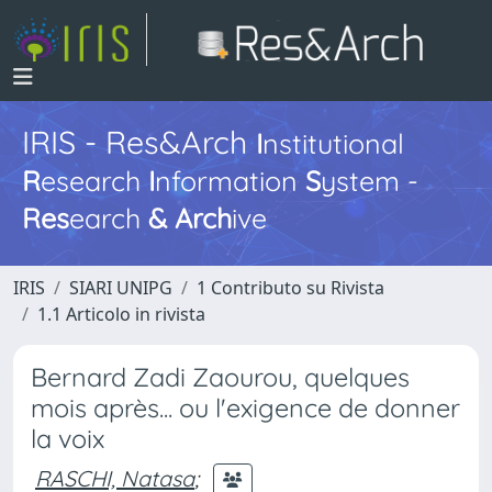
IRIS - Res&Arch
I
nstitutional
R
esearch
I
nformation
S
ystem -
Res
earch
&
Arch
ive
IRIS
SIARI UNIPG
1 Contributo su Rivista
1.1 Articolo in rivista
Bernard Zadi Zaourou, quelques
mois après... ou l'exigence de donner
la voix
RASCHI, Natasa
;