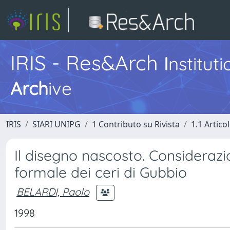
IRIS - Res&Arch
I
nstitut
Arch
ive
IRIS
SIARI UNIPG
1 Contributo su Rivista
1.1 Articol
Il disegno nascosto. Considerazion
formale dei ceri di Gubbio
BELARDI, Paolo
1998