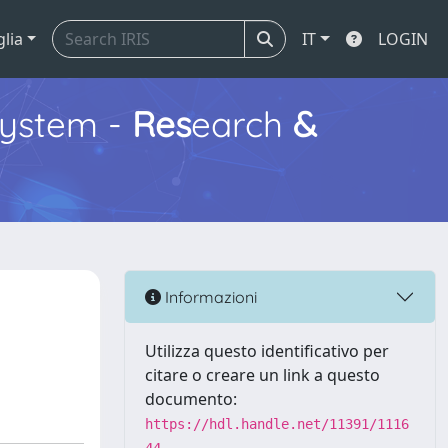
glia
IT
LOGIN
ystem -
Res
earch
&
Informazioni
Utilizza questo identificativo per
citare o creare un link a questo
documento:
https://hdl.handle.net/11391/1116