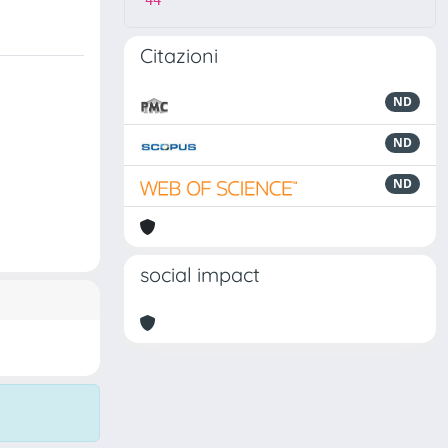
44
Citazioni
ND
ND
ND
social impact