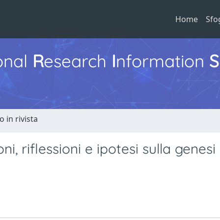
Home
Sfo
ional
R
esearch
I
nformation
S
o in rivista
i, riflessioni e ipotesi sulla genesi