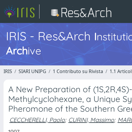
IRIS - Res&Arch
I
nstitut
Arch
ive
IRIS
SIARI UNIPG
1 Contributo su Rivista
1.1 Articol
A New Preparation of (1S,2R,4S)-
Methylcyclohexane, a Unique Syn
Pheromone of the Southern Green 
CECCHERELLI, Paolo
;
CURINI, Massimo
;
MARC
1997