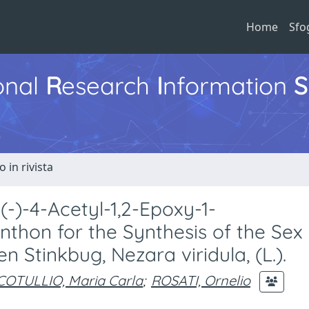
Home
Sfo
ional
R
esearch
I
nformation
S
o in rivista
(-)-4-Acetyl-1,2-Epoxy-1-
thon for the Synthesis of the Sex
Stinkbug, Nezara viridula, (L.).
OTULLIO, Maria Carla
;
ROSATI, Ornelio