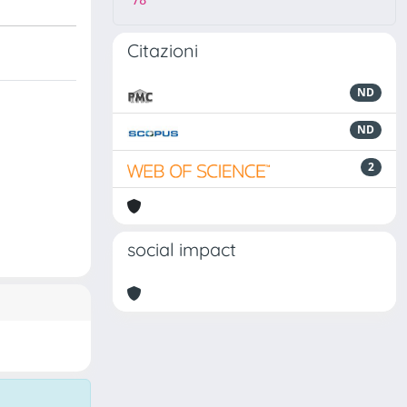
78
Citazioni
ND
ND
2
social impact