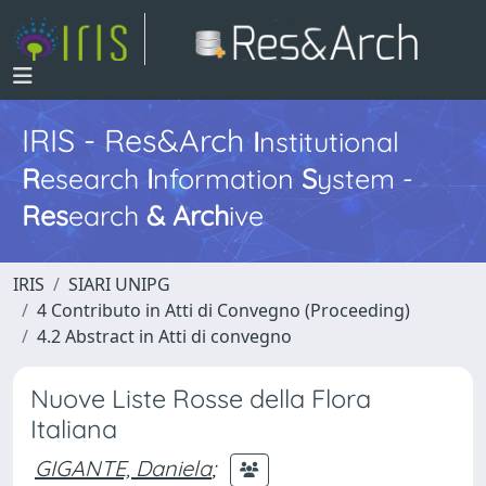
IRIS - Res&Arch
I
nstitutional
R
esearch
I
nformation
S
ystem -
Res
earch
&
Arch
ive
IRIS
SIARI UNIPG
4 Contributo in Atti di Convegno (Proceeding)
4.2 Abstract in Atti di convegno
Nuove Liste Rosse della Flora
Italiana
GIGANTE, Daniela
;