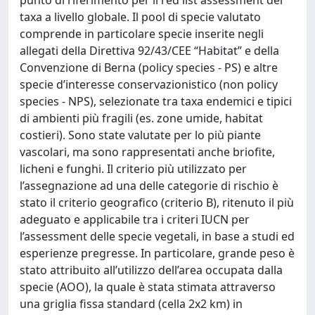
punto di riferimento per il red list assessment dei
taxa a livello globale. Il pool di specie valutato
comprende in particolare specie inserite negli
allegati della Direttiva 92/43/CEE “Habitat” e della
Convenzione di Berna (policy species - PS) e altre
specie d’interesse conservazionistico (non policy
species - NPS), selezionate tra taxa endemici e tipici
di ambienti più fragili (es. zone umide, habitat
costieri). Sono state valutate per lo più piante
vascolari, ma sono rappresentati anche briofite,
licheni e funghi. Il criterio più utilizzato per
l’assegnazione ad una delle categorie di rischio è
stato il criterio geografico (criterio B), ritenuto il più
adeguato e applicabile tra i criteri IUCN per
l’assessment delle specie vegetali, in base a studi ed
esperienze pregresse. In particolare, grande peso è
stato attribuito all’utilizzo dell’area occupata dalla
specie (AOO), la quale è stata stimata attraverso
una griglia fissa standard (cella 2x2 km) in