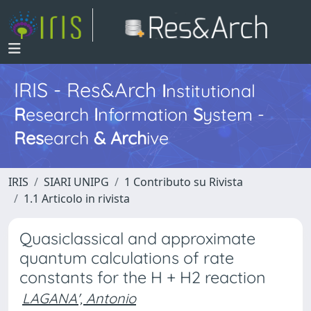
IRIS - Res&Arch
I
nstitutional
R
esearch
I
nformation
S
ystem -
Res
earch
&
Arch
ive
IRIS
SIARI UNIPG
1 Contributo su Rivista
1.1 Articolo in rivista
Quasiclassical and approximate
quantum calculations of rate
constants for the H + H2 reaction
LAGANA', Antonio