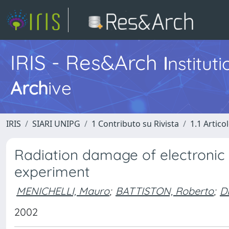
IRIS - Res&Arch
I
nstitut
Arch
ive
IRIS
SIARI UNIPG
1 Contributo su Rivista
1.1 Articol
Radiation damage of electronic
experiment
MENICHELLI, Mauro
;
BATTISTON, Roberto
;
D
2002