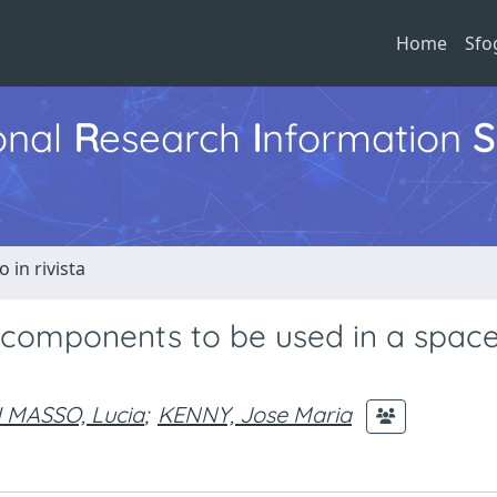
Home
Sfo
ional
R
esearch
I
nformation
S
o in rivista
 components to be used in a spac
I MASSO, Lucia
;
KENNY, Jose Maria