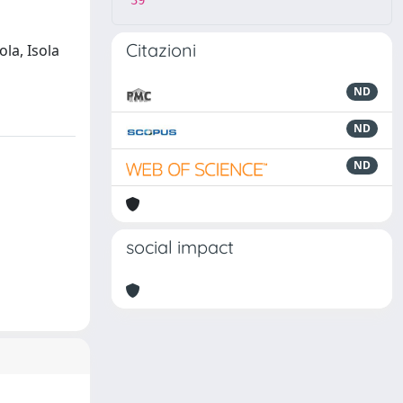
39
Citazioni
la, Isola
ND
ND
ND
social impact