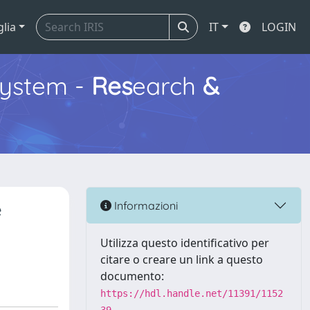
glia
IT
LOGIN
ystem -
Res
earch
&
e
Informazioni
Utilizza questo identificativo per
citare o creare un link a questo
documento:
https://hdl.handle.net/11391/1152