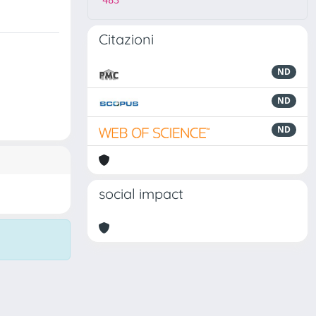
483
Citazioni
ND
ND
ND
social impact