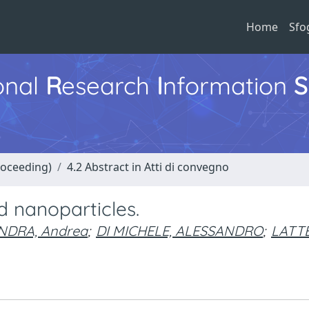
Home
Sfo
ional
R
esearch
I
nformation
S
roceeding)
4.2 Abstract in Atti di convegno
 nanoparticles.
NDRA, Andrea
;
DI MICHELE, ALESSANDRO
;
LATTE