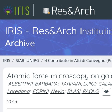
IRIS - Res&Arch
I
nstitut
Arch
ive
IRIS
SIARI UNIPG
4 Contributo in Atti di Convegno (P
Atomic force microscopy on gold
ALBERTINI, BARBARA
;
TARPANI, LUIGI
;
CALA
Loredana
;
FORINI, Nevio
;
BLASI, PAOLO
2013