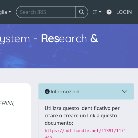
glia
IT
LOGIN
ystem -
Res
earch
&
Informazioni
RINI,
Utilizza questo identificativo per
citare o creare un link a questo
documento:
https://hdl.handle.net/11391/1171