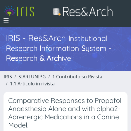
IRIS - Res&Arch
I
nstitutional
R
esearch
I
nformation
S
ystem -
Res
earch
&
Arch
ive
IRIS
SIARI UNIPG
1 Contributo su Rivista
1.1 Articolo in rivista
Comparative Responses to Propofol
Anaesthesia Alone and with alpha2-
Adrenergic Medications in a Canine
Model.