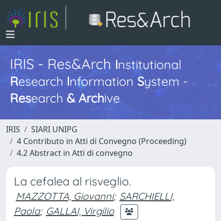
IRIS - Res&Arch
I
nstitutional
R
esearch
I
nformation
S
ystem -
Res
earch
&
Arch
ive
IRIS
SIARI UNIPG
4 Contributo in Atti di Convegno (Proceeding)
4.2 Abstract in Atti di convegno
La cefalea al risveglio.
MAZZOTTA, Giovanni
;
SARCHIELLI,
Paola
;
GALLAI, Virgilio