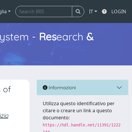
glia
IT
LOGIN
ystem -
Res
earch
&
 of
Informazioni
Utilizza questo identificativo per
citare o creare un link a questo
zio
documento:
https://hdl.handle.net/11391/1222