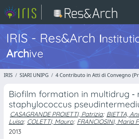
IRIS - Res&Arch
I
nstitut
Arch
ive
IRIS
SIARI UNIPG
4 Contributo in Atti di Convegno (P
Biofilm formation in multidrug ‐
staphylococcus pseudintermedi
CASAGRANDE PROIETTI, Patrizia
;
BIETTA, An
Luisa
;
COLETTI, Mauro
;
FRANCIOSINI, Maria P
2013