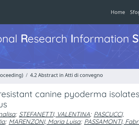
Home
Sfo
ional
R
esearch
I
nformation
S
roceeding)
4.2 Abstract in Atti di convegno
 resistant canine pyoderma isolates
us
nalisa
;
STEFANETTI, VALENTINA
;
PASCUCCI,
ia
;
MARENZONI, Maria Luisa
;
PASSAMONTI, Fabri