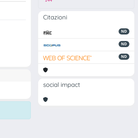
144
Citazioni
ND
ND
ND
social impact