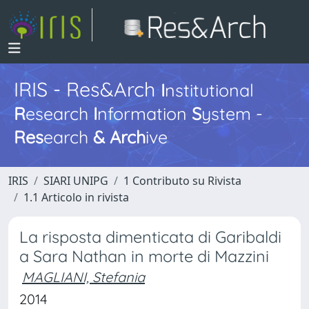
IRIS - Res&Arch
I
nstitutional
R
esearch
I
nformation
S
ystem -
Res
earch
&
Arch
ive
IRIS
SIARI UNIPG
1 Contributo su Rivista
1.1 Articolo in rivista
La risposta dimenticata di Garibaldi
a Sara Nathan in morte di Mazzini
MAGLIANI, Stefania
2014