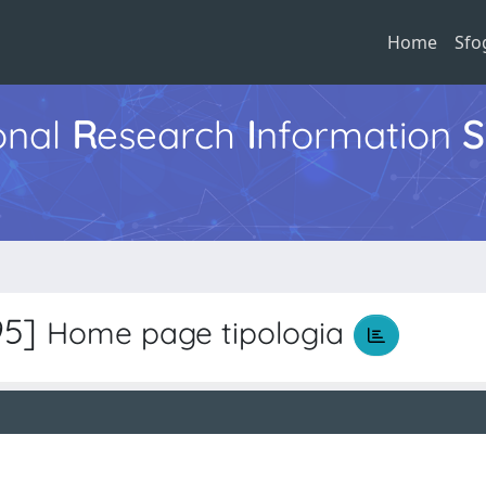
Home
Sfo
ional
R
esearch
I
nformation
S
95]
Home page tipologia