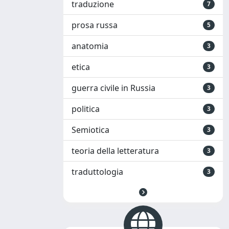
traduzione
7
prosa russa
5
anatomia
3
etica
3
guerra civile in Russia
3
politica
3
Semiotica
3
teoria della letteratura
3
traduttologia
3