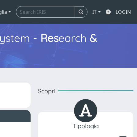
glia
IT
LOGIN
ystem -
Res
earch
&
Scopri
Tipologia