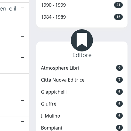
1990 - 1999
21
ni e il
1984 - 1989
15
Editore
Atmosphere Libri
9
Città Nuova Editrice
7
Giappichelli
6
Giuffré
6
Il Mulino
6
Bompiani
5