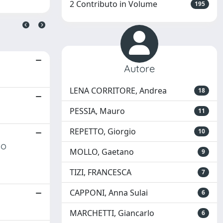
2 Contributo in Volume
195
Autore
LENA CORRITORE, Andrea
18
PESSIA, Mauro
11
REPETTO, Giorgio
10
vo
MOLLO, Gaetano
9
TIZI, FRANCESCA
7
CAPPONI, Anna Sulai
6
MARCHETTI, Giancarlo
6