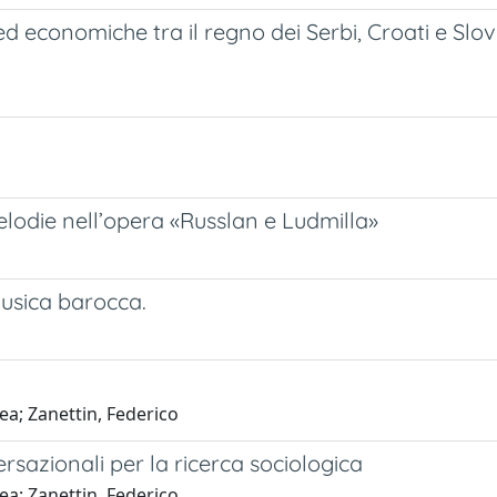
d economiche tra il regno dei Serbi, Croati e Slove
e melodie nell’opera «Russlan e Ludmilla»
usica barocca.
ea; Zanettin, Federico
versazionali per la ricerca sociologica
ea; Zanettin, Federico