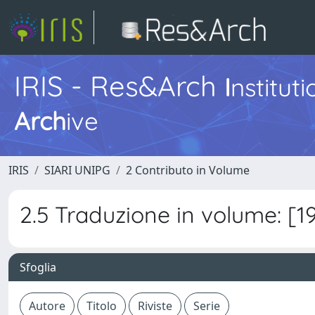
IRIS - Res&Arch
I
nstitut
Arch
ive
IRIS
SIARI UNIPG
2 Contributo in Volume
2.5 Traduzione in volume: [1
Sfoglia