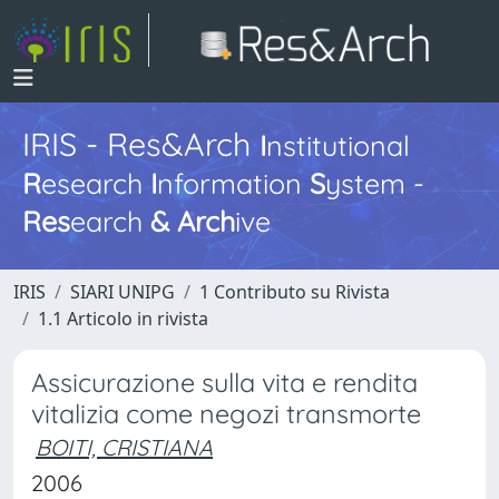
IRIS - Res&Arch
I
nstitutional
R
esearch
I
nformation
S
ystem -
Res
earch
&
Arch
ive
IRIS
SIARI UNIPG
1 Contributo su Rivista
1.1 Articolo in rivista
Assicurazione sulla vita e rendita
vitalizia come negozi transmorte
BOITI, CRISTIANA
2006