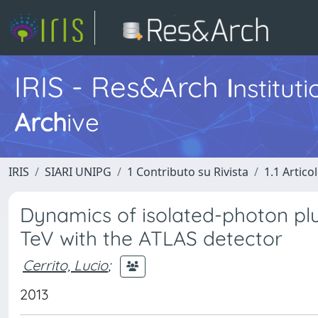
IRIS - Res&Arch
I
nstitut
Arch
ive
IRIS
SIARI UNIPG
1 Contributo su Rivista
1.1 Articol
Dynamics of isolated-photon plus
TeV with the ATLAS detector
Cerrito, Lucio
;
2013