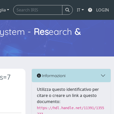
glia
IT
LOGIN
ystem -
Res
earch
&
 s=7
Informazioni
Utilizza questo identificativo per
citare o creare un link a questo
documento:
https://hdl.handle.net/11391/1355