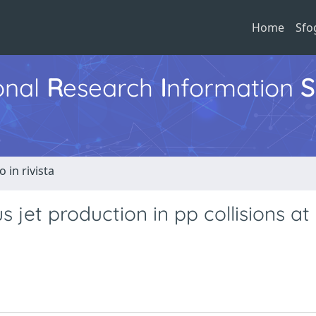
Home
Sfo
ional
R
esearch
I
nformation
S
o in rivista
 jet production in pp collisions at