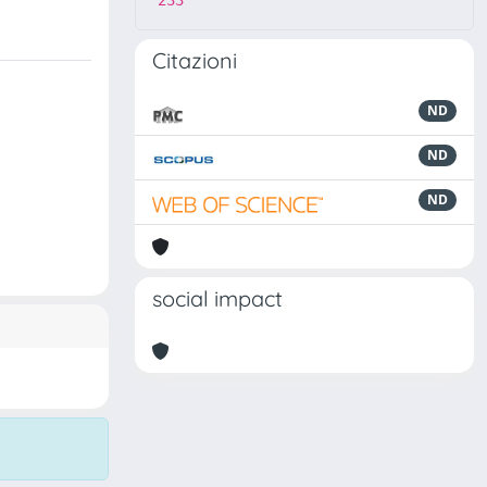
233
Citazioni
ND
ND
ND
social impact