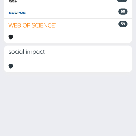
60
59
social impact
Powered by
IRIS
-
about IRIS
-