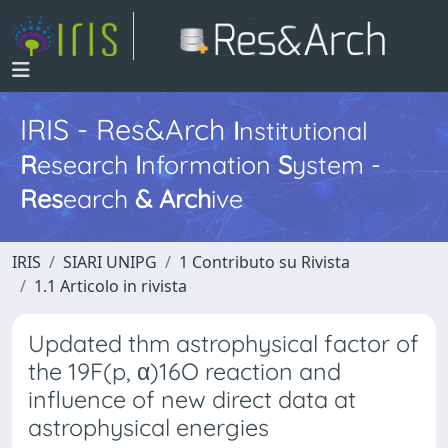
IRIS - Res&Arch
I
nstitutional
R
esearch
I
nformation
S
ystem -
Res
earch
&
Arch
ive
IRIS
SIARI UNIPG
1 Contributo su Rivista
1.1 Articolo in rivista
Updated thm astrophysical factor of
the 19F(p, α)16O reaction and
influence of new direct data at
astrophysical energies