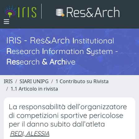
IRIS - Res&Arch
I
nstitutional
R
esearch
I
nformation
S
ystem -
Res
earch
&
Arch
ive
IRIS
SIARI UNIPG
1 Contributo su Rivista
1.1 Articolo in rivista
La responsabilità dell’organizzatore
di competizioni sportive pericolose
per il danno subito dall’atleta
REDI, ALESSIA