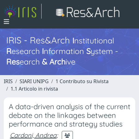
IRIS - Res&Arch
I
nstitutional
R
esearch
I
nformation
S
ystem -
Res
earch
&
Arch
ive
IRIS
SIARI UNIPG
1 Contributo su Rivista
1.1 Articolo in rivista
A data-driven analysis of the current
debate on the linkages between
performance and strategy studies
Cardoni, Andrea
;