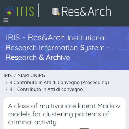
IRIS - Res&Arch
I
nstitutional
R
esearch
I
nformation
S
ystem -
Res
earch
&
Arch
ive
IRIS
SIARI UNIPG
4 Contributo in Atti di Convegno (Proceeding)
4.1 Contributo in Atti di convegno
A class of multivariate latent Markov
models for clustering patterns of
criminal activity