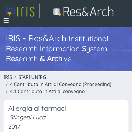
IRIS - Res&Arch
I
nstitutional
R
esearch
I
nformation
S
ystem -
Res
earch
&
Arch
ive
IRIS
SIARI UNIPG
4 Contributo in Atti di Convegno (Proceeding)
4.1 Contributo in Atti di convegno
Allergia ai farmaci
Stingeni Luca
2017