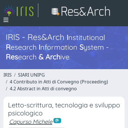
IRIS - Res&Arch
I
nstitutional
R
esearch
I
nformation
S
ystem -
Res
earch
&
Arch
ive
IRIS
SIARI UNIPG
4 Contributo in Atti di Convegno (Proceeding)
4.2 Abstract in Atti di convegno
Letto-scrittura, tecnologia e sviluppo
psicologico
Capurso Michele