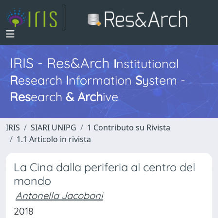
IRIS - Res&Arch
I
nstitutional
R
esearch
I
nformation
S
ystem -
Res
earch
&
Arch
ive
IRIS
SIARI UNIPG
1 Contributo su Rivista
1.1 Articolo in rivista
La Cina dalla periferia al centro del
mondo
Antonella Jacoboni
2018